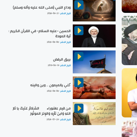
وداع النبي (صلى الله عليه وآله وسلم)
تاريخ النشر :
2026-06-21
الحسين -عليه السلام- في القرآن الكريم :
آية المودة
تاريخ النشر :
2023-08-08
بيرق الرفض
تاريخ النشر :
2019-06-19
گلي يالميمون .. وين والينه
تاريخ النشر :
2022-08-08
من قيم عاشوراء | السَّلامُ عَلَيكَ يا ثارَ
اللهِ وَابنَ ثأرِهِ وَالوِترَ الموتُورَ
تاريخ النشر :
2024-07-29