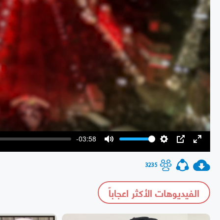
-03:58
Mute
Settings
PIP
Enter
fullscr
3235
الفيديوهات الأكثر اعجاباً