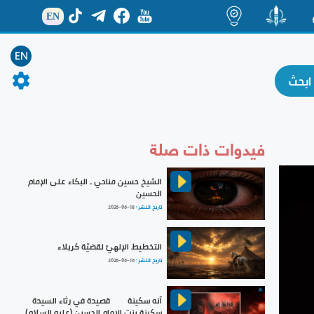
EN
ة
منشور
اضاءات
EN
فيدوات ذات صلة
الشيخ حسين مناحي ـ البكاء على الإمام
الحسين
تاريخ النشر :
2026-06-18
التخطيط الإلهيّ لقضيّة كربلاء
تاريخ النشر :
2026-06-16
آنه سكينة | قصيدة في رثاء السيدة
سكينة بنت الإمام الحسين (عليه السلام)