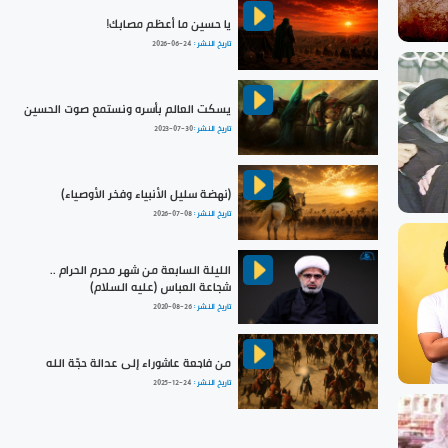
يا حسين ما أعظم مصابك!
تاريخ النشر :
2026-06-24
يسكت العالم بأسره ونستمع صوت الحسين
تاريخ النشر :
2023-07-30
(نهضة سليل الأنبياء وفخر الأوصياء)
تاريخ النشر :
2026-07-08
الليلة السابعة من شهر محرم الحرام ..
شجاعة العباس (عليه السلام)
تاريخ النشر :
2020-08-26
من فاجعة عاشوراء إلى عدالة حجّة الله
تاريخ النشر :
2025-12-24