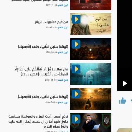
تاريخ النشر :
2025-11-19
من قيم عاشوراء.. الإيثار
تاريخ النشر :
2024-07-21
(نهضة سليل الأنبياء وفخر الأوصياء)
تاريخ النشر :
2026-06-19
قال تعالى ﴿ قُلْ لَا أَسْأَلُكُمْ عَلَيْهِ أَجْرًا إِلَّا
الْمَوَدَّةَ فِي الْقُرْبَى ﴾ [الشورى: 23]
تاريخ النشر :
2023-05-05
Pla
(نهضة سليل الأنبياء وفخر الأوصياء)
تاريخ النشر :
2026-07-09
نرفع أسمى آيات العزاء والمواساة بمناسبة
حلول شهر أحزان آل محمد (صلى الله عليه
وآله) محرّم الحرام