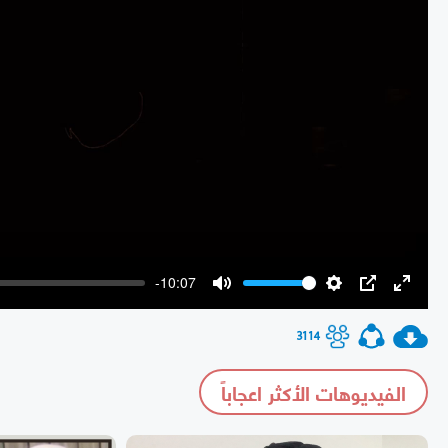
-10:07
Mute
Settings
PIP
Enter
fullscr
3114
الفيديوهات الأكثر اعجاباً