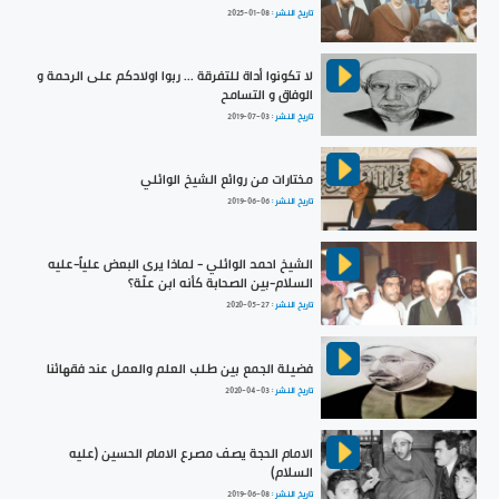
تاريخ النشر :
2025-01-08
لا تكونوا أداة للتفرقة ... ربوا اولادكم على الرحمة و
الوفاق و التسامح
تاريخ النشر :
2019-07-03
مختارات من روائع الشيخ الوائلي
تاريخ النشر :
2019-06-06
الشيخ احمد الوائلي - لماذا يرى البعض علياً-عليه
السلام-بين الصحابة كأنه ابن علّة؟
تاريخ النشر :
2020-05-27
فضيلة الجمع بين طلب العلم والعمل عند فقهائنا
تاريخ النشر :
2020-04-03
الامام الحجة يصف مصرع الامام الحسين (عليه
السلام)
تاريخ النشر :
2019-06-08