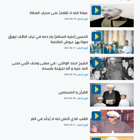
عبادة الله لا تقتصرُ على محراب الصلاة
تاريخ النشر :
2019-06-19
الحسين (عليه السلام) بذرَ دمه في تراب الطّف ليورقَ
صوتا يهز عروش الظلمة
تاريخ النشر :
2021-08-15
الشيخ احمد الوائلي : في معنى وصف النّبي صلى
الله عليه و آله للزوجة بالسداد
تاريخ النشر :
2020-09-30
القرآن و المسلمين
تاريخ النشر :
2019-06-05
القلب الذي أخلص لله لا يُخلّد في النار
تاريخ النشر :
2022-09-11