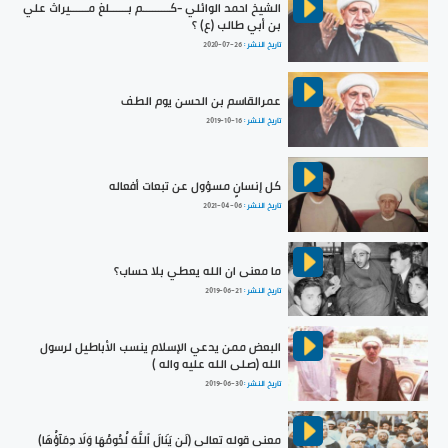
الشيخ احمد الوائلي -كـــــــــم بــــــلغ مــــــيراث علي
بن أبي طالب (ع) ؟
تاريخ النشر :
2020-07-26
عمرالقاسم بن الحسن يوم الطف
تاريخ النشر :
2019-10-16
كل إنسانٍ مسؤول عن تبعات أفعاله
تاريخ النشر :
2021-04-06
ما معنى ان الله يعطي بلا حساب؟
تاريخ النشر :
2019-06-21
البعض ممن يدعي الإسلام ينسب الأباطيل لرسول
الله (صلى الله عليه واله )
تاريخ النشر :
2019-06-30
معنى قوله تعالى (لَن يَنَالَ ٱللَّهَ لُحُومُهَا وَلَا دِمَآؤُهَا)