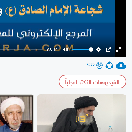
-03:19
Mute
Settings
PIP
Enter
fullscr
5972
الفيديوهات الأكثر اعجاباً