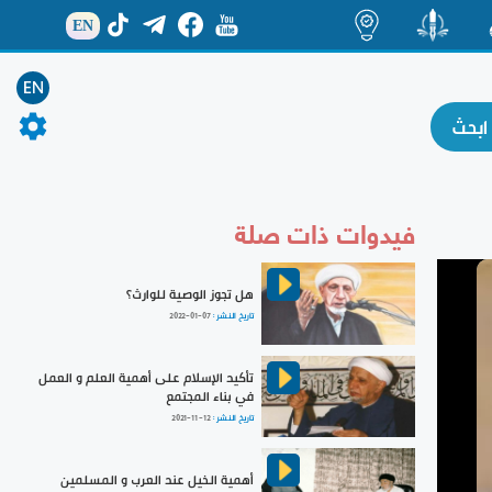
EN
ة
منشور
اضاءات
EN
فيدوات ذات صلة
هل تجوز الوصية للوارث؟
تاريخ النشر :
2022-01-07
تأكيد الإسلام على أهمية العلم و العمل
في بناء المجتمع
تاريخ النشر :
2021-11-12
أهمية الخيل عند العرب و المسلمين