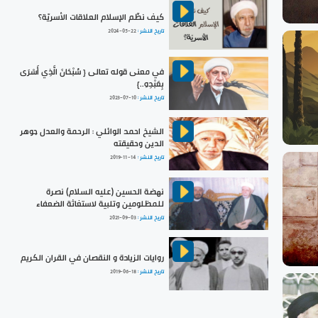
كيف نظّم الإسلام العلاقات الأسريّة؟
تاريخ النشر :
2024-05-22
في معنى قوله تعالى { سُبْحَانَ الَّذِي أَسْرَى
بِعَبْدِهِ..}
تاريخ النشر :
2023-07-10
الشيخ احمد الوائلي : الرحمة والعدل جوهر
الدين وحقيقته
تاريخ النشر :
2019-11-14
نهضة الحسين (عليه السلام) نصرة
للمظلومين وتلبية لاستغاثة الضعفاء
تاريخ النشر :
2021-09-03
روايات الزيادة و النقصان في القران الكريم
تاريخ النشر :
2019-06-18