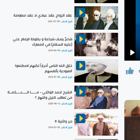
عقد الزواج عقد عبادي لا عقد معاوضة
تاريخ النشر :
2021-07-04
شاعرٌ يصف شجاعة و بطولة الإمام علي
(عليه السلام) في المعارك
تاريخ النشر :
2019-06-09
Pla
خلق الله الناس أحراراً لكنهم اصطنعوا
العبودية بأنفسهم
تاريخ النشر :
2019-07-08
الشيخ احمد الوائلي - مــــــا الـــــحــــكمــة
من تعاقب الليل والنهار ؟
تاريخ النشر :
2020-08-12
درر وائلية 9
تاريخ النشر :
2019-07-03