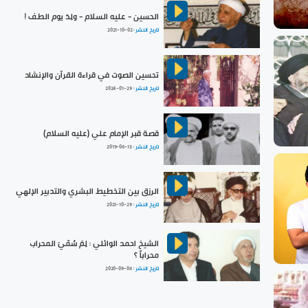
الحسين - عليه السلام - ولِدَ يوم الطف !
تاريخ النشر :
2021-10-02
تحسين الصوت في قراءة القرآن والإنشاد
تاريخ النشر :
2024-01-29
قصة قبر الإمام علي (عليه السلام)
تاريخ النشر :
2019-06-13
الرزق بين التخطيط البشري والتدبير الإلهي
تاريخ النشر :
2021-10-29
الشيخ احمد الوائلي : لِمَ سُمّيَ المحراب
محراباً ؟
تاريخ النشر :
2020-09-06