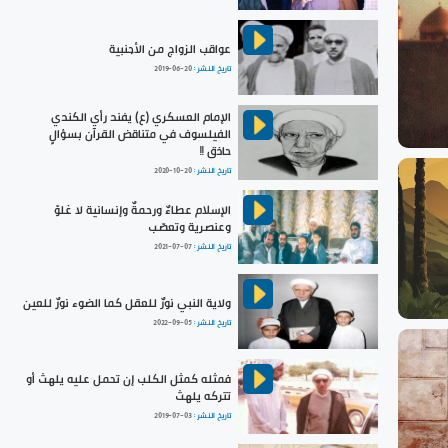
عواقب الزواج من الأجنبية
تاريخ النشر :
2019-06-20
الإمام العسكري (ع) يفند رأي الكندي
الفيلسوف في متناقض القرآن بسؤالٍ
حاذق !!
تاريخ النشر :
2020-10-20
الإسلام عطاءٌ ورحمةٌ وإنسانية لا غلوّ
وعنصرية وتعصّب
تاريخ النشر :
2021-07-07
ولاية النبي نورٌ للعقل كما الضوء نورٌ للعين
تاريخ النشر :
2022-09-05
فمثله كمثل الكلب إن تحمل عليه يلهث أو
تتركه يلهث
تاريخ النشر :
2019-07-03