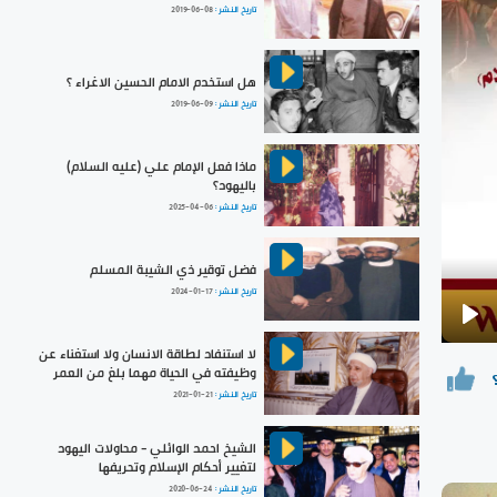
تاريخ النشر :
2019-06-08
هل استخدم الامام الحسين الاغراء ؟
تاريخ النشر :
2019-06-09
ماذا فعل الإمام علي (عليه السلام)
باليهود؟
تاريخ النشر :
2025-04-06
فضل توقير ذي الشيبة المسلم
تاريخ النشر :
2024-01-17
Pla
لا استنفاد لطاقة الانسان ولا استغناء عن
وظيفته في الحياة مهما بلغ من العمر
تاريخ النشر :
2021-01-21
الشيخ احمد الوائلي - محاولات اليهود
لتغيير أحكام الإسلام وتحريفها
تاريخ النشر :
2020-06-24