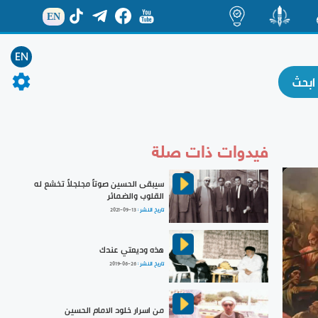
EN
ة
منشور
اضاءات
EN
فيدوات ذات صلة
سيبقى الحسين صوتاً مجلجلاً تخشع له
القلوب والضمائر
تاريخ النشر :
2021-09-13
هذه وديعتي عندك
تاريخ النشر :
2019-06-26
من اسرار خلود الامام الحسين