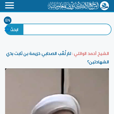
EN
الشيخ أحمد الوائلي :
لمَ لُقّب الصحابي خزيمة بن ثابت بذي
الشهادتين؟