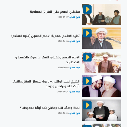
سلطان الصوم على الغرائز المعنوية
تاريخ النشر :
2020-05-07
تجنيد الاقلام لمحاربة الامام الحسين (عليه السلام)
تاريخ النشر :
2019-06-08
الإمام الحسين فكرة و الفكر لا يموت بالضغط و
الاضطهاد
تاريخ النشر :
2019-06-08
الشيخ احمد الوائلي - دعوة لإعمال العقل والتدبّر
بآيات الله وبراهين وجوده
تاريخ النشر :
2020-07-24
لماذا وصف الله رمضان بأنه أيامًا معدودات؟
تاريخ النشر :
2019-07-03