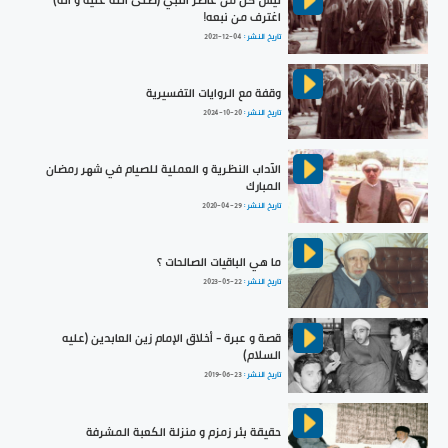
اغترف من نبعه!
تاريخ النشر :
2021-12-04
وقفة مع الروايات التفسيرية
تاريخ النشر :
2024-10-20
الآداب النظرية و العملية للصيام في شهر رمضان
المبارك
تاريخ النشر :
2020-04-29
ما هي الباقيات الصالحات ؟
تاريخ النشر :
2023-05-22
قصة و عبرة - أخلاق الإمام زين العابدين (عليه
السلام)
تاريخ النشر :
2019-06-23
حقيقة بئر زمزم و منزلة الكعبة المشرفة