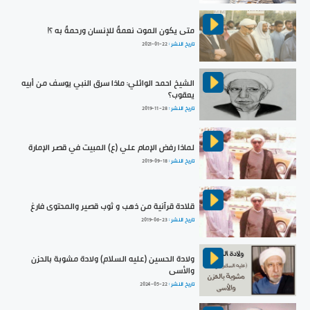
متى يكون الموت نعمةً للإنسان ورحمةً به ؟!
تاريخ النشر :
2021-01-22
الشيخ احمد الوائلي: ماذا سرق النبي يوسف من أبيه
يعقوب؟
تاريخ النشر :
2019-11-28
لماذا رفض الإمام علي (ع) المبيت في قصر الإمارة
تاريخ النشر :
2019-09-18
قلادة قرآنية من ذهب و ثوب قصير والمحتوى فارغ
تاريخ النشر :
2019-06-23
ولادة الحسين (عليه السلام) ولادة مشوبة بالحزن
والأسى
تاريخ النشر :
2024-05-22