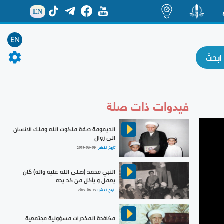
EN
ة
منشور
اضاءات
EN
فيدوات ذات صلة
الديمومة صفة ملكوت الله وملك الانسان
الى زوال
تاريخ النشر :
2019-06-09
النبي محمد (صلى الله عليه واله) كان
يعمل و يأكل من كد يده
تاريخ النشر :
2019-06-19
مكافحة المخدرات مسؤولية مجتمعية