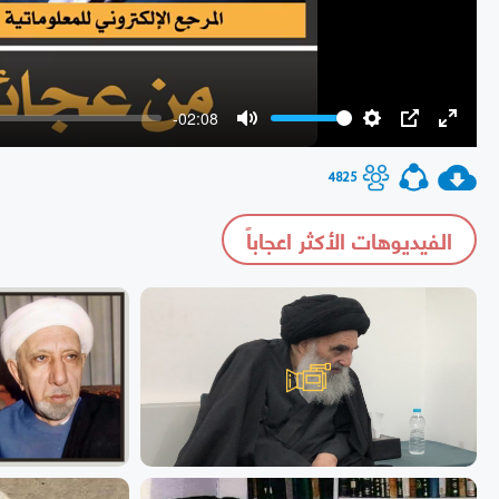
-02:08
Mute
Settings
PIP
Enter
fullscr
4825
الفيديوهات الأكثر اعجاباً