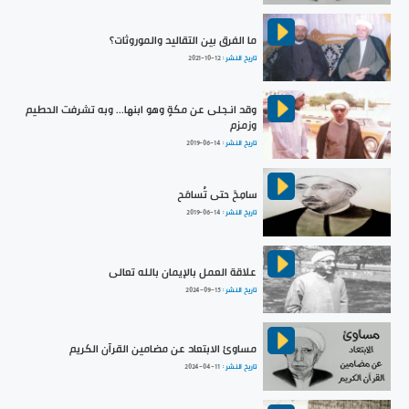
ما الفرق بين التقاليد والموروثات؟
تاريخ النشر :
2021-10-12
‏وقد انـجلى عن مكةٍ وهو ابنها... ‏وبه تشرفت الحطيم
وزمزم
تاريخ النشر :
2019-06-14
سامِحْ حتى تُسامَح
تاريخ النشر :
2019-06-14
علاقة العمل بالإيمان بالله تعالى
تاريخ النشر :
2024-09-15
مساوئ الابتعاد عن مضامين القرآن الكريم
تاريخ النشر :
2024-04-11