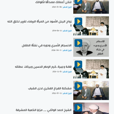
لتكن أعمالك مصداقًا لأقوالك
تاريخ النشر :
2025-01-08
زواج الرجل الأسود من المرأة البيضاء تغيير لخلق الله
!!
تاريخ النشر :
2019-06-13
الانسجام الأسري ودوره في نشأة الطفل
تاريخ النشر :
2024-04-11
قصّة وعِبرة..كرم الإمام الحسين وبركات عطائه
تاريخ النشر :
2021-12-01
مشكلة الفراغ الفكري لدى الشباب
تاريخ النشر :
2022-07-12
الشيخ احمد الوائلي __ مزايا الكعبة المشرفة