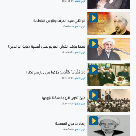
تاريخ النشر :
2026-02-09
الوائلي سيد الحرف وفارس الخطابة
تاريخ النشر :
2019-06-19
لماذا يؤكد القرآن الكريم على أهمية رعاية الوالدين؟
تاريخ النشر :
2019-07-03
وَلَا تَكُونُواْ كَٱلَّذِينَ خَرَجُواْ مِن دِيارِهِم بَطَرًا
تاريخ النشر :
2023-10-23
حينَ تكون الزوجة سَكَناً لزوجِها
تاريخ النشر :
2020-11-26
إضاءات حول العصمة
تاريخ النشر :
2019-07-02