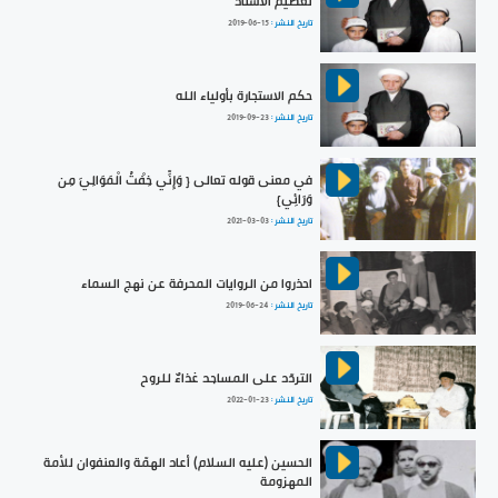
تعظيم الاستاذ
تاريخ النشر :
2019-06-15
حكم الاستجارة بأولياء الله
تاريخ النشر :
2019-09-23
في معنى قوله تعالى { وَإِنِّي خِفْتُ الْمَوَالِيَ مِن
وَرَائِي}
تاريخ النشر :
2021-03-03
احذروا من الروايات المحرفة عن نهج السماء
تاريخ النشر :
2019-06-24
التردّد على المساجد غذاءٌ للروح
تاريخ النشر :
2022-01-23
الحسين (عليه السلام) أعاد الهمّة والعنفوان للأمة
المهزومة