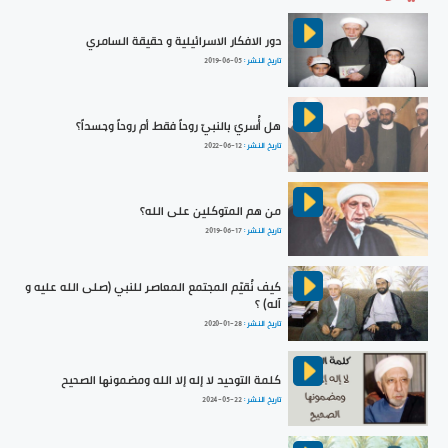
دور الافكار الاسرائيلية و حقيقة السامري
تاريخ النشر :
2019-06-05
هل أُسريَ بالنبيّ روحاً فقط أم روحاً وجسداً؟
تاريخ النشر :
2022-06-12
من هم المتوكلين على الله؟
تاريخ النشر :
2019-06-17
كيف نُقيّم المجتمع المعاصر للنبي (صلى الله عليه و
آله) ؟
تاريخ النشر :
2020-01-28
كلمة التوحيد لا إله إلا الله ومضمونها الصحيح
تاريخ النشر :
2024-05-22