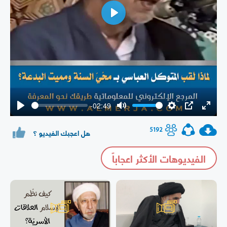
Play
-02:49
Play
Mute
Settings
PIP
Enter
fullsc
5192
هل اعجبك الفيديو ؟
الفيديوهات الأكثر اعجاباً