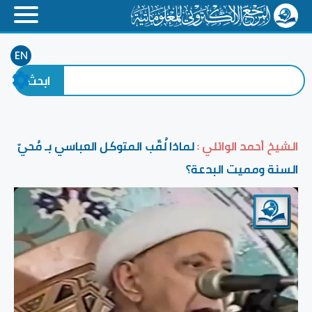
EN
الشيخ أحمد الوائلي :
لماذا لُقّب المتوكل العباسي بـ مُحيّ
السنة ومميت البدعة؟