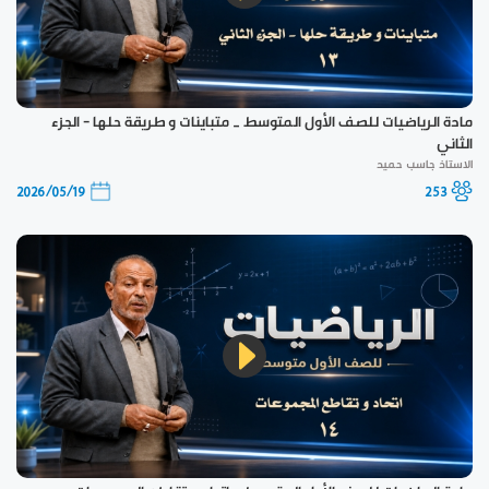
مادة الرياضيات للصف الأول المتوسط _ متباينات و طريقة حلها - الجزء
الثاني
الاستاذ جاسب حميد
2026/05/19
253