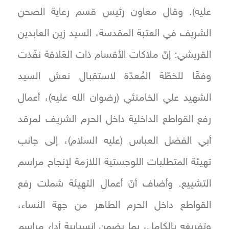
عليه). وقال معاون رئيس قسم رعاية الصحن
الشريف في العتبة المقدسة، السيد زين العابدين
القريشي: إنّ ملاكات الأقسام ذات العَلاقة نفّذت
وفقًا للخطّة المُعدّة لاستقبال نعش السيد
الشهيد علي الخامنئي (رضوان الله عليه)، أعمال
رفع القواطع الداخلية داخل الحرم الشريف لمرقد
أبي الفضل العباس (عليه السلام)، إلى جانب
تهيئة المتطلبات اللوجستية اللازمة لإنجاح مراسم
التشييع. وأضاف أنّ أعمال التهيئة شملت رفع
القواطع داخل الحرم الطاهر من جهة النساء،
وتفريغه بالكامل، بما يضمن انسيابية أداء مراسم