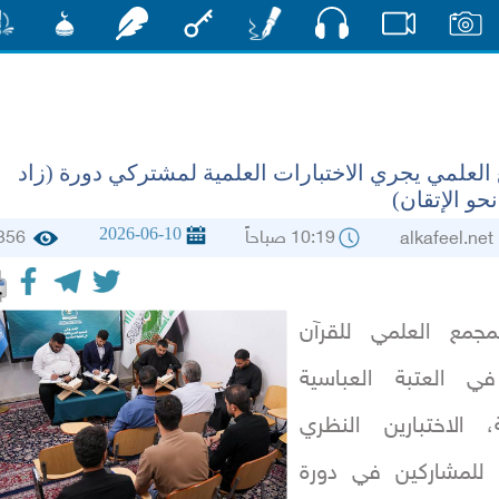
صوت
صور
فيديو
أقلام
مفتاح
رشفات
مشكاة
منش
العلمي يجري الاختبارات العلمية لمشتركي دورة (زاد
حو الإتقان)
2026-06-10
10:19 صباحاً
356
alkafee
مجمع العلمي للقرآن
في العتبة العباسية
، الاختبارين النظري
 للمشاركين في دورة