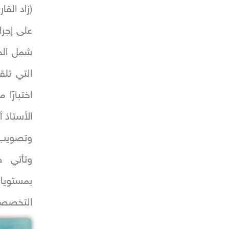
(زاد القا
على إجراء
شمل الجا
التي تلق
اختبارًا
الأستاذ 
وتصويب ق
وتأتي ه
بمستويات 
التخصصي