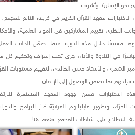
رئ نحو الإتقان). وأشرف
 الاختبارات معهد القرآن الكريم في كربلاء التابع للمجمع، إ
نب النظري تقييم المشاركين في المواد العلمية، والأحكا
وها مسبقًا خلال مدّة الدورة. فيما تضمّن الجانب العمل
 مباشرًا في التلاوة والأداء، جرى تحت إشراف وتحكيم كل م
أمير الشمري والأستاذ حسن الخالدي، لتقييم مستويات القرّا
راءتهم بما يضمن الوصول إلى الإتقان.
ذه الاختبارات ضمن جهود المعهد المستمرة للارتقا
القرّاء، وتطوير قابلياتهم القرآنيّة عَبرَ البرامج والدورا
اضغط هنا
ة. للاطلاع على نشاطات المجمع
.