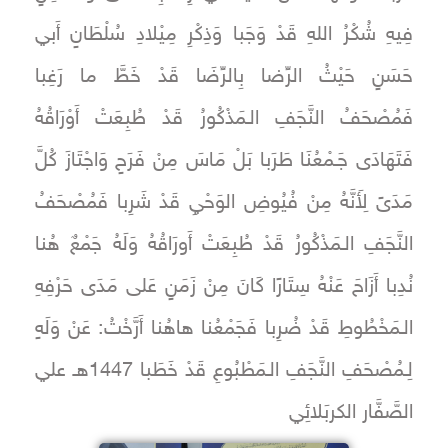
فِيهِ شُكْرُ اللهِ قَدْ وَجَبا وَذِكْرِ مِيْلادِ سُلْطَانٍ أَبي
حَسَنٍ حَيْثُ الرِّضا بِالرِّضَا قَدْ خَطَّ ما رَغِبا
فَمُصْحَفُ النَّجَفِ الـمَذْكُورُ قَدْ طُبِعَتْ أَوْرَاقُهُ
فَتَهَادَى جَـمْعُنَا طَرَبا بَلْ مَاسَ مِنْ فَرَحٍ وَاجْتَازَ كُلَّ
مَدَىً لِأَنَّهُ مِنْ فُيُوضِ الوَحْيِ قَدْ شَرِبا فَمُصْحَفُ
النَّجَفِ الـمَذْكُورُ قَدْ طُبِعَتْ أَورَاقُهُ وَلَهُ جَمْعٌ هُنا
نُدِبا أَزَاحَ عَنْهُ سِتَارًا كَانَ مِنْ زَمَنٍ عَلى مَدَى حَرْفِهِ
الـمَخْطُوطِ قَدْ ضُرِبا فَجَمْعُنا هاهُنا أَرَّخْتُ: عَنْ وَلَهٍ
لِـمُصْحَفِ النَّجَفِ الـمَطْبُوعِ قَدْ خَطَبا 1447هـ علي
الصَّفَّار الكربَلائِي