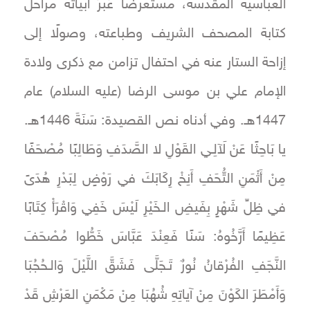
العباسية المقدسة، مستعرضًا عَبرَ أبياته مراحل
كتابة المصحف الشريف وطباعته، وصولًا إلى
إزاحة الستار عنه في احتفال تزامن مع ذكرى ولادة
الإمام علي بن موسى الرضا (عليه السلام) عام
1447هـ. وفي أدناه نص القصيدة: سَنَةَ 1446هـ.
يا بَاحِثًا عَنْ لَآلِـي القَوْلِ لا الصَّدَفِ وَطَالِبًا مُصْحَفًا
مِنْ أَثْمَنِ التُّحَفِ أَنِخْ رِكَابَكَ في رَوْضٍ لِبَدْرِ هُدَىً
في ظِلِّ شَهْرٍ بِفَيضِ الـخَيْرِ لَيْسَ خَفِي وَاقْرَأْ كِتَابًا
عَظِيمًا أَرَّخُوهُ: سَنًا فَعِنْدَ عَبَّاسَ خَطُّوا مُصْحَفَ
النَّجَفِ الفُرْقانُ نُورٌ تَـجَلَّى فَشَقَّ اللَّيْلَ وَالـحُجُبَا
وَأَمْطَرَ الكَوْنَ مِنْ آياتِهِ شُهُبَا مِنْ مَكْمَنِ العَرْشِ قَدْ