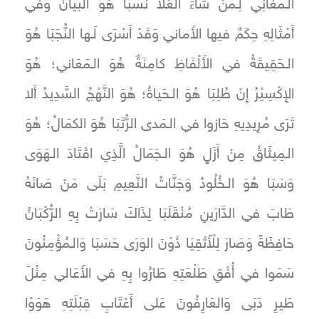
الـمَغَانِي لِـمَنْ شَاءَ العُلا نَسَبَا هُوَ البَيَانُ وَفي
أَمْثَالِهِ حِكَمٌ فيها الأَماني وَقَدْ أَسْرَى لَـها النُّجَبَا هُوَ
الـحَقِيقَةُ في الأَلْفَاظِ كامِنَةٌ هُوَ الـمَعَاني؛ هُوَ
الإِكْسِيْرُ إِنْ طُلِبَا هُوَ الـحَياةُ؛ هُوَ النَّهْجُ السَّدِيدُ أَلا
تَرَى مُرِيدِيهِ حَازوا في الـمَدى الرُّتَبَا هُوَ الكمَالُ؛ هُوَ
الـمِيثَاقُ مِنْ أَزَلٍ هُوَ الـجَمَالُ الَّذِي اقْتَادَ الـهَوَى
وَسَبَا هُوَ الـخُلُودُ وَجَنَّاتُ النَّعِيمِ بَلَى مَنْ صَانَهُ
طَابَ في الدَّارَينِ مُنْقَلَبَا لِذَاكَ سَارَتْ بِهِ الرُّكْبَانُ
حَافِظَةً وَصَارَ لِلْأَتْقِيَا دُوْنَ الوَرَى حَسَبَا وَالـمُؤْمِنُونَ
سَمَوا في أُفْقِ طَلْعَتِهِ طَارُوا بِهِ في الأَعَالي مِثْلَ
طَيرِ دَبَى وَالعَارِفُونَ عَلى أَعْتَابِ قِبْلَتِهِ هَوَوْا