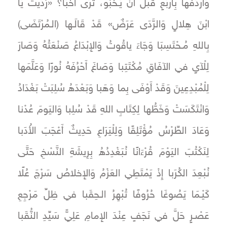
وَأَرْدَفَها بِأَرْبَعٍ قَبْلَ أَنْ يَـخْبُو، تُرَى أَخَبَا؟ «رُدِّيْتَ يَا
ابْنَ هِلالٍ وَالرَّدَى عَرَضٌ» قَدْ قَالَـها (الـمُرْتَضَى)
بِاللهِ مُـحْتَسِبَا وَجَاءَ ياقُوتُ وَالإِبْدَاعُ صَنْعَتُهُ وَصَارَ
لِلْآيِ في الآفَاقِ مُكْتَتِبا وَصَاغَ أَحْرُفَهُ نُورًا وَعَلَّمَها
لِلْمُبْدِعِينَ وَقَدْ أَوْفَى بِما وَهَبا وَبَعْدَهُ سُلِبَتْ بَغْدَادُ
وَانْتَكَسَتْ وَخَطُّها لِكِتَابِ اللهِ قَدْ سُلِبا وَاليَومَ عُدْنا
وَعَادَ الطِّرْسُ مُؤْتَلِقًا وَلِلْيَرَاعِ حَدِيثٌ أَعْجَبَ الأُدَبا
لِنَكْتُبَ اليَوْمَ قُرْءَانًا نُبَغْدِدُهُ بِرِيشَةِ النَّسْخِ حَتَّى
نُبْعِدَ الكُرَبا إِذْ يَمْتَطِي العَزْمُ وَالإِخلاصُ سَرْجَ عُلًا
كَيْـمَا يَصُوغَا حُرُوفًا تُبْهِرُ الـحِقَبا في ظِلِّ مَرْجِعِ
عَصْـرٍ حَلَّ في نَجَفٍ عِنْدَ الإِمامِ عَلِيٍّ سَيِّدِ النُّقَبا