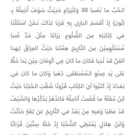
الـحُبِّ ما نَضَبا 36 وَلِلْيَرَاعِ حَدِيْثٌ سَوْفَ أُجْمِلُهُ بِـ
(نُونَ) إِذْ أَقْسَمَ البارِي بِهِ فَرَبا لِذَاكَ نَـحْنُ اسْتَلَلْنَا
في كِتَابَتِهِ مِنَ الضُّلُوعِ يَرَاعًا مِثْلَ حَدِّ ضُبا
مُسْتَلْهِمِيْنَ مِنَ التَّارِيخِ هِمَّتَنا حَيْثُ العِرَاقُ لِـهذا
الفَنِّ قَدْ نُدِبا فَكانَ ما كانَ فِي كُوفَانَ حِيْنَ بَدا خَطٌّ
عَلى يَدِ صِنْوِ الـمُصْطَفَى ذَهَبا وَكانَ ما كانَ في
بَغدَادَ إِذْ كَتَبُوا آيَ الكِتَابِ قُرُونًا شَقَّتِ الـحُجُبَا حَيْثُ
ابْنُ مُقْلَةَ ما قُصَّتْ أَنَامِلُهُ فَالدَّهْرُ يَذْكُرُها وَالسَّيْفُ
قَدْ عَطَبَا وَفيهِ مِنْ بَعْدُ في التَّارِيخِ عَنْ ثِقَةٍ حَدَّثْتُ
وَابْنُ هِلالٍ يَمْتَطِي السُّحُبَا إِذْ خَطَّ سِتِّيْنَ قُرْءَانًا