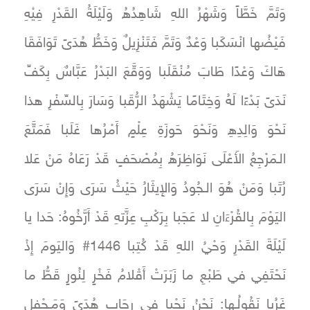
وَتَمَّ خَطَّاً وَشَهْرُ اللهِ شَاهِدُهُ وَلَيْلَةُ القَدْرِ فِيْهِ
فَيْضُها انْسَكَبا وَعْدٌ وَتَمَّ فَتَنْزِيلٌ وَخَطُّ هُدَىً تَوَافَقَا
هَاكَ وَعْدًا طَابَ مُنْقَلَبا وَوَقَّعَ البَدْرُ عَبَّاسٌ بِكَفِّ
نَدَىً بَدْءًا لَهُ وَخِتَامًا يَشْهَدُ الرُّقَبا وَسَارَ بِالسِّفْرِ هذا
نَحْوَ وَالِدِهِ وَنَحْوَ حَوزَةِ عِلْمٍ أَمْرُها غَلَبا فَمَتَّعَ
الـمَرْجِعُ الأَعْلَى نَوَاظِرَهُ بِمُصْحَفٍ قَدْ رَعَاهُ مَنْ عَلا
رُتَبا وَمَنْ هُوَ الـجُودُ وَالإِيثَارُ حَيْثُ سَرَى وَإِنْ سَرَى
اليَوْمَ بِالقُرْءَانِ لا عَجَبا بِرَكْبِ عِزَّتهِ قَدْ أَرَّخُوهُ: حَدا يا
لَيْلَةَ القَدْرِ وَحْيُ اللهِ قَدْ كُتِبا 1446# وَاليَومَ إِذْ
نَحْتَفِي في طَبْعِ ما زَبَرَتْ أَقْلامُ فَخْرٍ لِنُورٍ قَطُّ ما
غَرُبا نَقُولُـها: نَحْنُ نَحْيا في رِحَابِ هُدَىً وَمَـحْفِلٍ