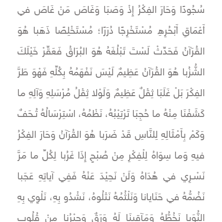
سُجُودًا وَحَارَ الفِكْرُ إِذْ وَصَبَا وَغَاصَ مَنْ غَاصَ في
أَعْمَاقِ أَبْحُرِهِ مُسْتَخْرِجًا دُرَرًا؛ مُسْتَخْلِصًا ذَهَبا هُوَ
القُرَآنُ فَحَدِّثْ لَسْتَ تَبْلُغَهُ هُوَ البُرَاقُ فَعَقِّرْ خَيْلَكَ
الشُّزُبا هُوَ القُرَآنُ عَظِيمٌ لَيْسَ نَفْهَمُهُ بِكُلِّهِ فَهْوَ طَرَّ
الفِكْرَ بَلْ غَلَبَا ثِقْلٌ عَظِيمٌ وَلَوْلا ثِقْلُ مُرْسَلِهِ وَآلِهِ ما
كَشَفْنَا مِنْهُ ما حُجِبَا تَرْتِيْبُهُ، نَظْمُهُ، اسْتِرْسَالُهُ تُـحَفٌ
وَكَمْ بِأَمْثَالِهِ لِلنَّاسِ قَدْ ضَرَبا هُوَ القُرَآنُ وَحَارَ الفِكْرُ
فيهِ وَما سِوَاهُ لِلْفِكْرِ مِنْ صُبْحٍ إِذَا غَرُبا لِكُلِّ ما مَرَّ
نَسْـرِي في هُدَاهُ وَلَنْ نَحِيْدَ عَنْهُ فَفِي آياتِهِ عَجَبا
نَضُمُّهُ في حَنَايانا وَنَلْثُمُهُ نَتْلُوهُ، نَشْدُو بِهِ، نَلْوِي بِهِ
النُّوَبا نَخُطُّهُ وَمَآقِينَا لَهُ وَرَقٌ وَحِبْرُنا مِنْ قُلُوبِ