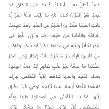
جَاءَتْ تُطِلُّ بِهِ الْـ أَمْلاكُ صُبْحًا عَلى الآفَاقِ قَدْ
نُصِبَا هُوَ القُرَآنُ كَلامُ اللهِ ما تُلِيَتْ آياتُهُ الغُرُّ إِلّا
كَانَتِ العَجَبَا هَلَّتْ بِهِ السَّبْعُ في العَلْيا وَقَدْ شَهِدَتْ
إشْرَاقَهُ وَالفَضَا مِنْ طَيْفِهِ رَحُبَا وَأُنْزِلَ النُّورُ في
شَهْرٍ لَهُ أَثَرٌ وَلَيْلَةٍ في مَدَاها الـخَيْرُ قَدْ سُكِبا وَفَاضَ
مِنْ كَأْسِها الإِكْسِيْرُ مُـمْتَزِجًا بِلُبِّ إِعْجَازِ وَحْيٍ أَعْجَزَ
الـخُطَبا ما ضَمَّهُ غَيْرُ قَلْبٍ طَاهِرٍ أَبَدًا ضَمَّ الوجُودَ
وَسَادَ العُجْمَ وَالعَرَبَا كِلاهُما الآيَةُ العُظْمَى لِبَارِئِنا
كِلاهُما لِلنَّجَاةِ أُرْسِلا سَبَبَا تَرْتِيلَةُ الوَحْيِ خَيْرُ الـخَلْقِ
رَتَّلَها فَذَابَتِ النَّفْسُ في أَصْدَائِها طَرَبَا وَبَلَّغَ
الـمُصْطَفَى كُلَّ الوَرَى سُوَرًا لِذا فَشُكْرُ الوَرَى