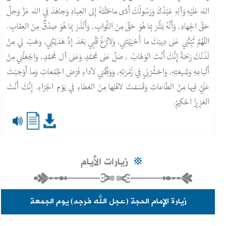
الله عَلَيْهِ وَآلِهِ عَبْدُكَ وَرَسُولُكَ أَدّى ماحَمَّلْتَهُ إِلى العِبادِ وَجاهَدَ فِي الله عَزَّ وَجلَّ
حَقَّ الجِهادِ، وَأَنَّهُ بَشَّرَ بِما هُوَ حَقٌ مِنَ الثَّوابِ، وَأَنْذَرَ بِما هُوَ صِدْقٌ مِنَ العِقابِ.
اللّهُمَّ ثَبِّتْنِي عَلى دِينِكَ ما أَحْيَيْتَنِي، وَلاتُزِغْ قَلْبِي بَعْدَ إِذْ هَدَيْتَنِي، وَهَبْ لِي مِنْ
لَدُنْكَ رَحْمَةً إِنَّكَ أَنْتَ الوَهّابُ ، صَلِّ عَلى مُحَمَّدٍ وَعَلى آل مُحَمَّدٍ، وَاجْعَلْنِي مِنْ
أَتْباعِهِ وَشِيعَتِهِ، وَاحْشُرْنِي فِي زُمْرَتِهِ، وَوَفِّقْنِي لاَداءِ فَرْضِ الجُمُعاتِ وَما أَوْجَبْتَ
عَلَيَّ فِيها مِنْ الطّاعاتِ وَقَسَمْتَ لاهْلِها مِنَ العَطاءِ فِي يَوْمِ الجَزاءِ. إِنَّكَ أَنْت‌َ
العَزِيزُ الحَكِيمُ.
زيارات الأيام
زيارة الإمام الحجة (عجل الله فرجه) يوم الجمعة