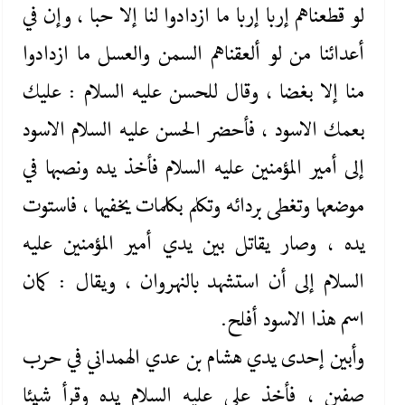
لو قطعناهم إربا إربا ما ازدادوا لنا إلا حبا ، وإن في
أعدائنا من لو ألعقناهم السمن والعسل ما ازدادوا
منا إلا بغضا ، وقال للحسن عليه ‌السلام : عليك
بعمك الاسود ، فأحضر الحسن عليه ‌السلام الاسود
إلى أمير المؤمنين عليه ‌السلام فأخذ يده ونصبها في
موضعها وتغطى بردائه وتكلم بكلمات يخفيها ، فاستوت
يده ، وصار يقاتل بين يدي أمير المؤمنين عليه
‌السلام إلى أن استشهد بالنهروان ، ويقال : كمان
اسم هذا الاسود أفلح.
وأبين إحدى يدي هشام بن عدي الهمداني في حرب
صفين ، فأخذ علي عليه ‌السلام يده وقرأ شيئا