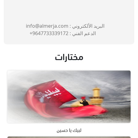
البريد الألكتروني :
info@almerja.com
الدعم الفني :
9647733339172+
مختارات
لبيك يا حسين