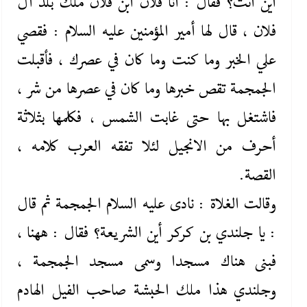
أين أنت؟ فقال : أنا فلان ابن فلان ملك بلد آل
فلان ، قال لها أمير المؤمنين عليه ‌السلام : فقصي
علي الخبر وما كنت وما كان في عصرك ، فأقبلت
الجمجمة تقص خبرها وما كان في عصرها من شر ،
فاشتغل بها حتى غابت الشمس ، فكلمها بثلاثة
أحرف من الانجيل لئلا تفقه العرب كلامه ،
القصة.
وقالت الغلاة : نادى عليه ‌السلام الجمجمة ثم قال
: يا جلندي بن كركر أين الشريعة؟ فقال : ههنا ،
فبنى هناك مسجدا وسمى مسجد الجمجمة ،
وجلندي هذا ملك الحبشة صاحب الفيل الهادم