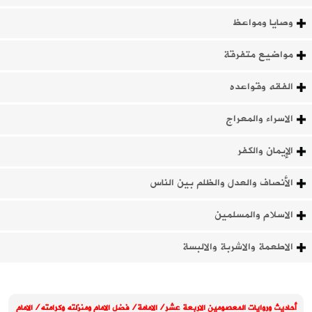
وصايا ومواعظ
مواضيع متفرقة
الفقه وقواعده
الاسراء والمعراج
الإيمان والكفر
الأنصاف والعدل والظلم بين الناس
الاسلام والمسلمين
الاطعمة والاشربة والالبسة
أحاديث وروايات المعصومين الاربعة عشر/الامامة/فضل الامام ومنزلته وكرامته/الامام