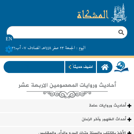
EN
اليوم : الجمعة ٢٣ صفر ١٤٤٨هـ المصادف ۰۷ آب۲۰۲٦م
اضيف حديثاً
أحاديث وروايات المعصومين الاربعة عشر
أحاديث وروايات عامة
أحداث الظهور وآخر الزمان
الأخذ بالكتاب والسنة وترك البدع والرأي والمقايس