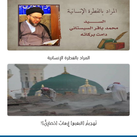
المراد بالفطرة الإنسانية
تَهدِيمُ [البقيع] إِرهابٌ [حَضارِيٌّ]!