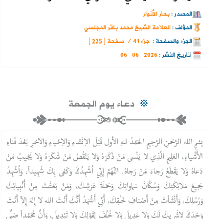
المصدر :
بحار الأنوار
المؤلف :
العلامة الشيخ محمد باقر المجلسي
الجزء والصفحة :
جزء 41 / صفحة [ 225 ]
تاريخ النشر :
2026-06-06
دعاء يوم الجمعة
بِسْمِ الله الرَّحْمنِ الرَّحِيمِ الحَمْدُ للهِ الأول قَبْلَ الاِنْشاءِ وَالاِحْياءِ وَالآخرِ بَعْدَ فَناءِ
الأَشْياءِ، العَلِيمِ الَّذِي لا يَنْسى مَنْ ذَكَرَهُ وَلا يَنْقُصُ مَنْ شَكَرَهُ وَلا يَخِيبُ مَنْ
دَعاهُ وَلا يَقْطَعُ رَجاءَ مَنْ رَجاهُ. اللّهُمَّ إِنِّي اُشْهِدُكَ وَكَفى بِكَ شَهِيداً، وَاُشْهِدُ
جَمِيعَ مَلائِكَتِكَ وَسُكَّانَ سَماواتِكَ وَحَمَلَةَ عَرْشِكَ، وَمَنْ بَعَثْتَ مِنْ أَنْبِيائِكَ
وَرُسُلِكَ، وَأَنْشَأتَ مِنْ أَصْنافِ خَلْقِكَ، أَنِّي أَشْهَدُ أَنَّكَ أَنْتَ الله لا إِلهَ إِلاّ أَنْتَ
وَحْدَكَ لاشَرِيكَ لَكَ وَلا عَدِيلَ وَلا خُلْفَ لِقَوْلِكَ وَلا تَبْدِيلَ، وَأَنَّ مُحَمَّداً صَلَّى