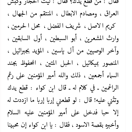
فقال : من قطع يدك؟ فقال : ليث الحجاز وكبش
العراق ، ومصادم الابطال ، المنتقم من الجهال ،
كريم الاصل ، شريف الفضل ، محل الحرمين ،
وارث المشعرين ، أبو السبطين ، أول السابقين ،
وآخر الوصيين من آل ياسين ، المؤيد بجبرائيل ،
المنصور بميكائيل ، الحبل المتين ، المحفوظ بجند
السماء أجمعين ، ذلك والله أمير المؤمنين على رغم
الراغمين ـ في كلام له ـ قال ابن كواء : قطع يدك
وتثني عليه! قال : لو قطعني إربا إربا ما ازددت له
إلا حبا فدخل على أمير المؤمنين عليه ‌السلام
وأخبره بقصة الاسود ، فقال : يا ابن كواء إن محبينا