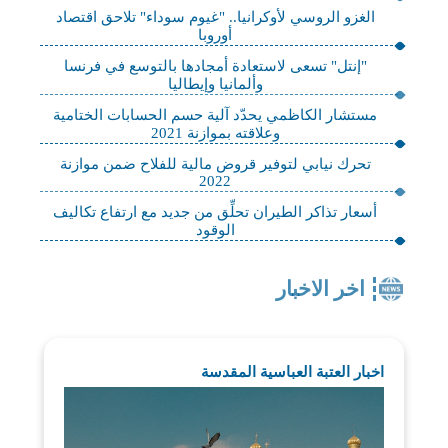
الغزو الروسي لأوكرانيا.. "غيوم سوداء" تلاحق اقتصاد
أوروبا
"إنتل" تسعى لاستعادة أمجادها بالتوسع في فرنسا
وألمانيا وإيطاليا
مستشار الكاظمي يحدّد آلية حسم الحسابات الختامية
وعلاقته بموازنة 2021
تحرك نيابي لتوفير قروض مالية للفلاح ضمن موازنة
2022
أسعار تذاكر الطيران تحلِّق من جديد مع ارتفاع تكاليف
الوقود
اخر الاخبار
اخبار العتبة العباسية المقدسة