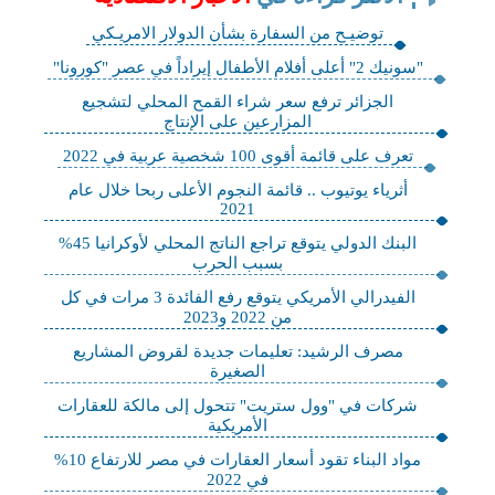
توضيـح من السفارة بشأن الدولار الامريـكي
"سونيك 2" أعلى أفلام الأطفال إيراداً في عصر "كورونا"
الجزائر ترفع سعر شراء القمح المحلي لتشجيع
المزارعين على الإنتاج
تعرف على قائمة أقوى 100 شخصية عربية في 2022
أثرياء يوتيوب .. قائمة النجوم الأعلى ربحا خلال عام
2021
البنك الدولي يتوقع تراجع الناتج المحلي لأوكرانيا 45%
بسبب الحرب
الفيدرالي الأمريكي‬⁩ يتوقع رفع الفائدة 3 مرات في كل
من 2022 و2023
مصرف الرشيد: تعليمات جديدة لقروض المشاريع
الصغيرة
شركات في "وول ستريت" تتحول إلى مالكة للعقارات
الأمريكية
مواد البناء تقود أسعار العقارات في مصر للارتفاع 10%
في 2022