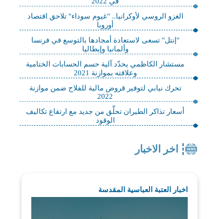
في 2022
الغزو الروسي لأوكرانيا.. "غيوم سوداء" تلاحق اقتصاد
أوروبا
"إنتل" تسعى لاستعادة أمجادها بالتوسع في فرنسا
وألمانيا وإيطاليا
مستشار الكاظمي يحدّد آلية حسم الحسابات الختامية
وعلاقته بموازنة 2021
تحرك نيابي لتوفير قروض مالية للفلاح ضمن موازنة
2022
أسعار تذاكر الطيران تحلِّق من جديد مع ارتفاع تكاليف
الوقود
اخر الاخبار
اخبار العتبة العباسية المقدسة