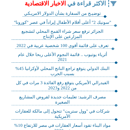
الاكثر قراءة في
الاخبار الاقتصادية
توضيـح من السفارة بشأن الدولار الامريـكي
"سونيك 2" أعلى أفلام الأطفال إيراداً في عصر "كورونا"
الجزائر ترفع سعر شراء القمح المحلي لتشجيع
المزارعين على الإنتاج
تعرف على قائمة أقوى 100 شخصية عربية في 2022
أثرياء يوتيوب .. قائمة النجوم الأعلى ربحا خلال عام
2021
البنك الدولي يتوقع تراجع الناتج المحلي لأوكرانيا 45%
بسبب الحرب
الفيدرالي الأمريكي‬⁩ يتوقع رفع الفائدة 3 مرات في كل
من 2022 و2023
مصرف الرشيد: تعليمات جديدة لقروض المشاريع
الصغيرة
شركات في "وول ستريت" تتحول إلى مالكة للعقارات
الأمريكية
مواد البناء تقود أسعار العقارات في مصر للارتفاع 10%