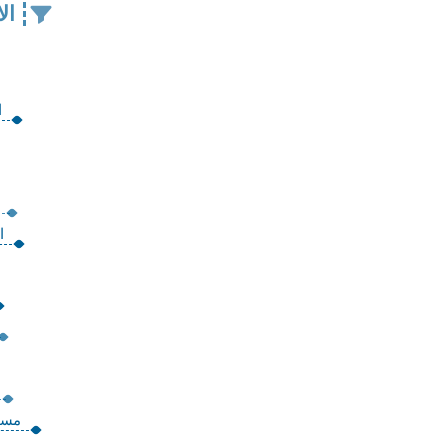
ال
ا
ا‬
مستش