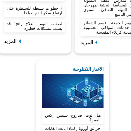
 مدارس الكفيل النسوية
المسابقة البحثية لمهرجان
7 خطوات بسيطة للسيطرة على
النبوّة الثقافيّ النسوي
ارتفاع سكر الدم صباحا
مي التاسع
وم الجمعة.. قسم الشعائر
لصقات النوم.. "علاج رائج" قد
ع خدمات المواكب الحسينية
يسبب مشكلات خطيرة
ينة كربلاء المقدسة
المزيد
المزيد
الآخبار التكنلوجية
هل لوث صاروخ سبيس إكس
القمر؟
حرائق أوروبا.. لماذا باتت الغابات