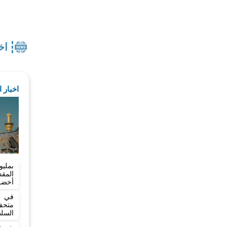
اخ
اخبار 
بمليو
المق
أخضر بطول
في خ
متح
السلط