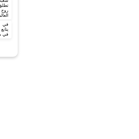
شعبة
تطلق 
روح 
العال
في ي
يتاب
في مد