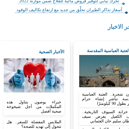
تحرك نيابي لتوفير قروض مالية للفلاح ضمن موازنة 2022
أسعار تذاكر الطيران تحلِّق من جديد مع ارتفاع تكاليف الوقود
ر الاخبار
العتبة العباسية المقدسة
الآخبار الصحية
ن شجرة.. العتبة العباسية
دسة تباشر إنشاء حزام
خبراء يوصون بتناول هذه
 90 كيلومترًا
المكملات من أجل شيخوخة
صحية أفضل
زانة السيوف التاريخية..
ف الكفيل يعرض سيف
ان سليم خان العثماني
الملابس المفضلة للسفر.. هل
تتحول إلى تهديد للصحة؟