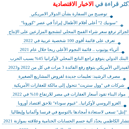
اكثر قراءة في
الاخبار الاقتصادية
توضيـح من السفارة بشأن الدولار الامريـكي
"سونيك 2" أعلى أفلام الأطفال إيراداً في عصر "كورونا"
لجزائر ترفع سعر شراء القمح المحلي لتشجيع المزارعين على الإنتاج
تعرف على قائمة أقوى 100 شخصية عربية في 2022
أثرياء يوتيوب .. قائمة النجوم الأعلى ربحا خلال عام 2021
البنك الدولي يتوقع تراجع الناتج المحلي لأوكرانيا 45% بسبب الحرب
لفيدرالي الأمريكي⁩ يتوقع رفع الفائدة 3 مرات في كل من 2022 و2023
مصرف الرشيد: تعليمات جديدة لقروض المشاريع الصغيرة
شركات في "وول ستريت" تتحول إلى مالكة للعقارات الأمريكية
مواد البناء تقود أسعار العقارات في مصر للارتفاع 10% في 2022
الغزو الروسي لأوكرانيا.. "غيوم سوداء" تلاحق اقتصاد أوروبا
"إنتل" تسعى لاستعادة أمجادها بالتوسع في فرنسا وألمانيا وإيطاليا
ار الكاظمي يحدّد آلية حسم الحسابات الختامية وعلاقته بموازنة 2021