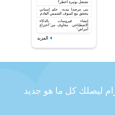
تشتعل بوتيرة أخطر؟
بنى مرصدا بيديه.. حلم إسباني
يتحقق مع كسوف الشمس القادم
إنشاء فيروسات بالذكاء
الاصطناعي.. مخاوف من"اختراع
أمراض"
المزيد
رام ليصلك كل ما هو جديد