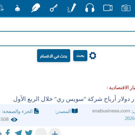
صوت
صور
فيديو
أقلام
مفتاح
رشفات
مشكاة
منش
بحث
بار الاقتصادية :
snabusiness.com
ف:
المصدر:
الجزء والصفحة:
2026
508
+
-