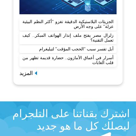
الجزيئات البلاستيكية الدقيقة تغزو "أكثر النظم البيئية
عزلة" على وجه الأرض
زلزال مصر يفتح ملف إنذار الهواتف المبكر.. كيف
تعمل التقنية؟
أبل تفسر سبب "الحجب المؤقت" لتيليغرام
أسرار في أعماق الأمازون.. حضارة قديمة تظهر من
قلب الغابات
المزيد
اشترك بقناتنا على التلجرام
ليصلك كل ما هو جديد