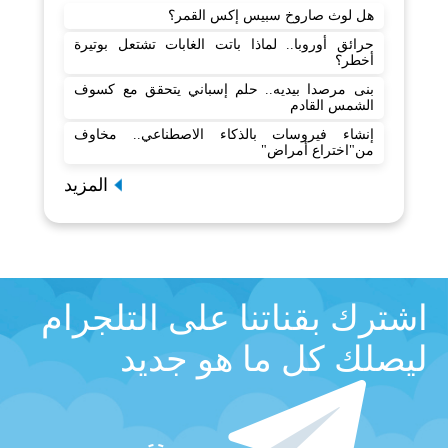
هل لوث صاروخ سبيس إكس القمر؟
حرائق أوروبا.. لماذا باتت الغابات تشتعل بوتيرة
أخطر؟
بنى مرصدا بيديه.. حلم إسباني يتحقق مع كسوف
الشمس القادم
إنشاء فيروسات بالذكاء الاصطناعي.. مخاوف
من"اختراع أمراض"
المزيد
اشترك بقناتنا على التلجرام
ليصلك كل ما هو جديد