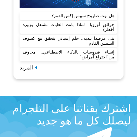
هل لوث صاروخ سبيس إكس القمر؟
حرائق أوروبا.. لماذا باتت الغابات تشتعل بوتيرة
أخطر؟
بنى مرصدا بيديه.. حلم إسباني يتحقق مع كسوف
الشمس القادم
إنشاء فيروسات بالذكاء الاصطناعي.. مخاوف
من"اختراع أمراض"
المزيد
اشترك بقناتنا على التلجرام
ليصلك كل ما هو جديد