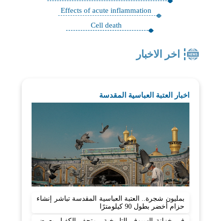
Effects of acute inflammation
Cell death
اخر الاخبار
اخبار العتبة العباسية المقدسة
بمليون شجرة.. العتبة العباسية المقدسة تباشر إنشاء
حزام أخضر بطول 90 كيلومترًا
في خزانة السيوف التاريخية.. متحف الكفيل يعرض