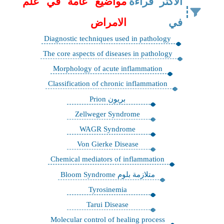
الاكثر قراءة
مواضيع عامة في علم
في
الامراض
Diagnostic techniques used in pathology
The core aspects of diseases in pathology
Morphology of acute inflammation
Classification of chronic inflammation
بريون Prion
Zellweger Syndrome
WAGR Syndrome
Von Gierke Disease
Chemical mediators of inflammation
متلازمة بلوم Bloom Syndrome
Tyrosinemia
Tarui Disease
Molecular control of healing process