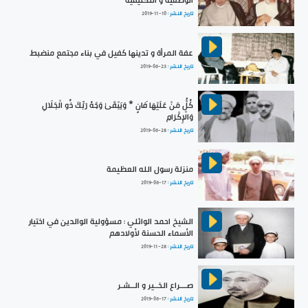
الوضعية و التكليفية
تاريخ النشر :
2019-11-10
عفة المرأة و تدينها كفيل في بناء مجتمع منضبط
تاريخ النشر :
2019-06-23
كُلُّ مَنْ عَلَيْهَا فَانٍ * وَيَبْقَىٰ وَجْهُ رَبِّكَ ذُو الْجَلَالِ
وَالْإِكْرَامِ
تاريخ النشر :
2019-06-28
منزلة رسول الله العظيمة
تاريخ النشر :
2019-06-17
الشيخ احمد الوائلي : مسؤولية الوالدين في اختيار
الأسماء الحسنة لأولادهم
تاريخ النشر :
2019-11-28
صـــراع الخــير و الــشـر
تاريخ النشر :
2019-06-17