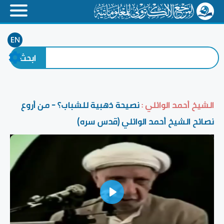
EN
الشيخ أحمد الوائلي :
نصيحة ذهبية للشباب؟ - من أروع
نصائح الشيخ أحمد الوائلي (قدس سره)
Play