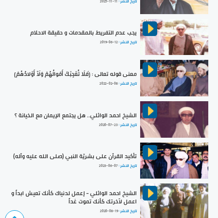
تاريخ النشر :
2025-11-11
يجب عدم التفريط بالمقدمات و حقيقة الاحلام
تاريخ النشر :
2019-06-12
معنى قوله تعالى : {فَلَا تُعْجِبْكَ أَمْوالُهُمْ وَلَآ أَوْلادُهُمْ}
تاريخ النشر :
2022-02-08
الشيخ احمد الوائلي.. هل يجتمع الإيمان مع الخيانة ؟
تاريخ النشر :
2020-07-23
تأكيد القرآن على بشريّة النبي (صلى الله عليه وآله)
تاريخ النشر :
2023-06-07
الشيخ احمد الوائلي - إعمل لدنياك كأنك تعيش ابداً و
اعمل لآخرتك كأنك تموت غداً
تاريخ النشر :
2020-08-19