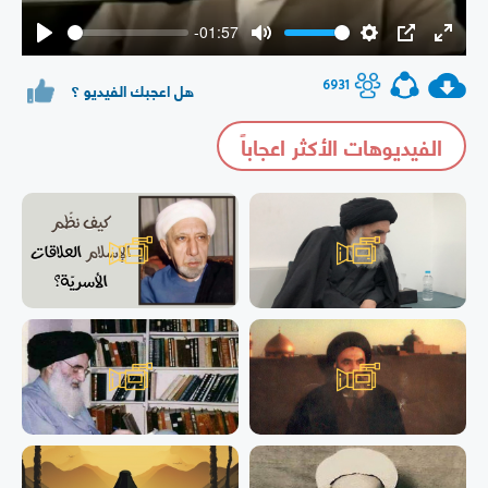
-01:57
Play
Mute
Settings
PIP
Enter
fullsc
6931
هل اعجبك الفيديو ؟
الفيديوهات الأكثر اعجاباً