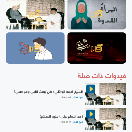
فيدوات ذات صلة
الشيخ احمد الوائلي : هل يُبعث النبي وهو صبي؟
تاريخ النشر :
2019-11-14
زهد الامام علي (عليه السلام)
تاريخ النشر :
2019-06-15