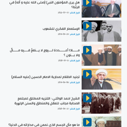
هل يرى المؤمنون النبيَّ (صلى الله عليه و آله) في
الجنّة؟
تاريخ النشر :
2022-07-15
الإستعمار الفكري للشعوب
تاريخ النشر :
2019-09-29
مــــــاذا أعـــــــددنا لــــيومٍ لا يـــنفعُ فـــــيهِ مــــــالٌ
ولا بـــنون ؟
تاريخ النشر :
2020-10-13
تجنيد الاقلام لمحاربة الامام الحسين (عليه السلام)
تاريخ النشر :
2019-06-08
الشيخ احمد الوائلي : التنزيه المطلق لمجتمع
الصحابة مجانب للعقل والمنطق والسنن الإلهية
تاريخ النشر :
2020-04-21
ما هو مآل الجسم الذي نمعن في مداراته في الدنيا؟