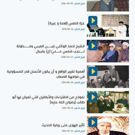
تاريخ النشر :
2022-06-05
عزة النفس (قصة و عبرة)
تاريخ النشر :
2019-06-18
الشيخ احمد الوائلي :إبـــــن العربي ومـــــحاولة
لــــحجب شمسِ عــــليٍّ (ع) بغربال
تاريخ النشر :
2020-05-23
أهمية تغيير الواقع و أن يكون الأنسان قدر المسؤولية
في مواجهة الصعاب
تاريخ النشر :
2019-06-29
نموذج من الافتراءات والأباطيل التي تعرض لها أبو
طالب (رضوان الله عليه)
تاريخ النشر :
2021-02-18
تأثير الهوى على رواية الحديث
تاريخ النشر :
2021-07-15