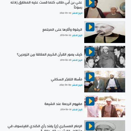
علي بن أبي طالب كلما قست عليه المطارق زادته
رسوخاً
تاريخ النشر :
2022-05-18
الرشوة وآثارها على المجتمع
تاريخ النشر :
2019-06-18
كيف يصور القرآن الكريم العلاقة بين الزوجين؟
تاريخ النشر :
2019-06-30
مأساة التفجّر السكاني
تاريخ النشر :
2023-09-08
مفهوم الرجعة عند الشيعة
تاريخ النشر :
2019-06-19
الإمام العسكري (ع) يفند رأي الكندي الفيلسوف في