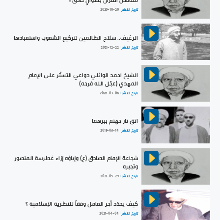
متناقض القرآن بسؤالٍ حاذق !!
تاريخ النشر :
2020-10-20
الرغيف.. سلاح الظالمين لتركيع الشعوب واستعبادها
تاريخ النشر :
2021-12-22
الشيخ احمد الوائلي دواعي التستّر على الإمام
المهدي (عجّل الله فرجه)
تاريخ النشر :
2026-03-06
اتق نار جهنم ببرهما
تاريخ النشر :
2019-06-14
شجاعة الإمام الصادق (ع) وإباؤه إزاء غطرسة المنصور
وتجبره
تاريخ النشر :
2021-05-29
كيف يحدّد أجر العامل وفقاً للنظرية الإسلامية ؟
تاريخ النشر :
2021-04-04