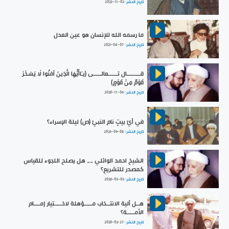
تاريخ النشر :
2022-11-02
ما رسمه الله للإنسان هو عين العدل
تاريخ النشر :
2021-04-07
قـــــــــال تــــــعالـــــى (يـَاأَيُّهَا الَّذِينَ آمَنُوا لَا يَسْخَرْ
قَوْمٌ مِنْ قَوْمٍ)
تاريخ النشر :
2020-11-06
في أيّ بيتٍ نام النبيّ (ص) ليلة الإسراء؟
تاريخ النشر :
2023-09-08
الشيخ احمد الوائلي __ هل يصلح اللجوء للقياس
كمصدر للتشريع؟
تاريخ النشر :
2026-03-02
هــل آلية الانتــخاب مـــــؤهلة لاخـــــتيار إمــــام
الأمـــــة؟
تاريخ النشر :
2020-02-27