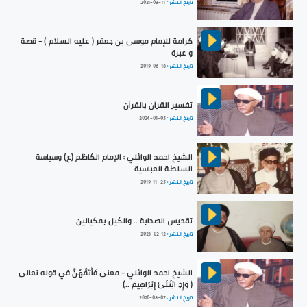
تاريخ النشر :
2021-03-11
كرامة للإمام موسى بن جعفر ( عليه السلام ) - قصة
و عبرة
تاريخ النشر :
2019-06-18
تفسير القرآن بالقرآن
تاريخ النشر :
2024-01-05
الشيخ احمد الوائلي : الإمام الكاظم (ع) وسياسة
السلطة العباسية
تاريخ النشر :
2019-11-25
تقديس الصحابة .. والكيل بمكيالين
تاريخ النشر :
2023-02-12
الشيخ احمد الوائلي - معنى فَأَتَمَّهُنَّ في قوله تعالى
( وَإِذِ ابْتَلَىٰ إِبْرَاهِيمَ ..)
تاريخ النشر :
2020-08-07