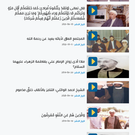
قال تعالى (وَلَقَدْ جِئْتُمُونَا فُرَادَىٰ كَمَا خَلَقْنَاكُمْ أَوَّلَ مَرَّةٍ
وَتَرَكْتُم مَّا خَوَّلْنَاكُمْ وَرَاءَ ظُهُورِكُمْ ۖ وَمَا نَرَىٰ مَعَكُمْ
شُفَعَاءَكُمُ الَّذِينَ زَعَمْتُمْ أَنَّهُمْ فِيكُمْ شُرَكَاءُ)
تاريخ النشر :
2021-08-10
المجتمع العاق لآبائه بعيد عن رحمة الله
تاريخ النشر :
2022-10-11
ماذا أدى زواج الإمام علي بفاطمة الزهراء عليهما
السلام؟
تاريخ النشر :
2019-06-26
الشيخ احمد الوائلي: التنابز بالألقاب خلقٌ مذموم
تاريخ النشر :
2020-09-16
وَالَّذِينَ هُمْ عَنِ اللَّغْوِ مُعْرِضُونَ
تاريخ النشر :
2019-06-18