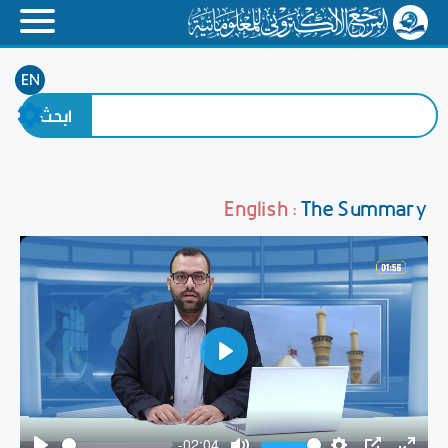
EN
English :
The Summary
Play
-02:04