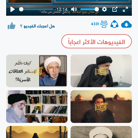
-13:14
Play
Mute
Settings
PIP
Enter
fullsc
4331
هل اعجبك الفيديو ؟
الفيديوهات الأكثر اعجاباً