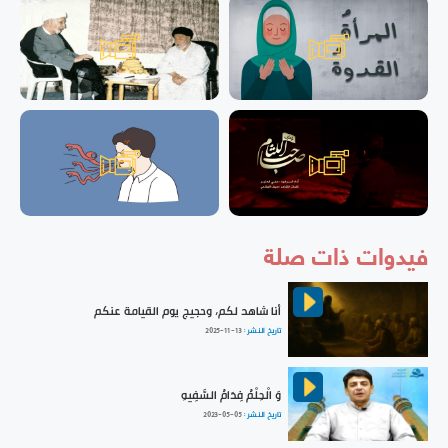
فيدوات ذات صلة
أنا شاهد لكم، وحجيج يوم القيامة عنكم
تاريخ النشر :
2025-11-13
وَ الْحِلْمُ فِدَامُ السَّفِيهِ
تاريخ النشر :
2023-05-05