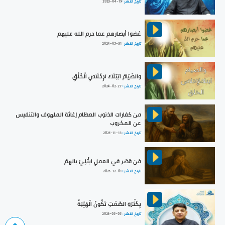
تاريخ النشر :
2023-04-19
غضوا أبصارهم عما حرم الله عليهم
تاريخ النشر :
2024-05-31
والصِّيَامَ ابْتِلَاءً لإِخْلَاصِ الْخَلْقِ
تاريخ النشر :
2024-02-27
من كفارات الذنوب العظام إغاثة الملهوف والتنفيس
عن المكروب
تاريخ النشر :
2025-11-13
مَن قصّر في العملِ ابتُلِيَ بالهمّ
تاريخ النشر :
2025-12-01
بِكَثْرَةِ الصَّمْتِ تَكُونُ الْهَيْبَةُ
تاريخ النشر :
2023-05-05