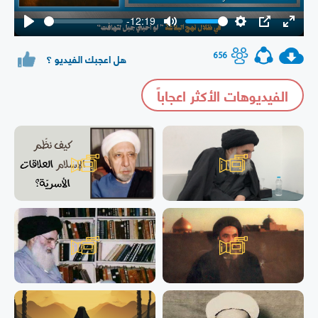
-12:19
Play
Mute
Settings
PIP
Enter
fullsc
656
هل اعجبك الفيديو ؟
الفيديوهات الأكثر اعجاباً