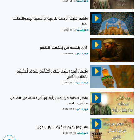
تاريخ النشر :
2024-06-15
واشعر قلبك الرحمة للرعية، والمحبة لهم،واللطف
بهم
تاريخ النشر :
2023-11-13
أزرى بنفسه من إستشعر الطمع
تاريخ النشر :
2025-11-13
وَلْيَكُنْ أَبْعَدَ رَعِيَّتِكَ مِنْكَ وَأشْنَأَهُمْ عِنْدَكَ، أَطْلَبُهُمْ
لِمَعَائِبِ النَّاسِ
تاريخ النشر :
2023-11-13
واحذر صحابة من يفيل رأية، وينكر عمله، فإن الصاحب
معتبر بصاحبه
تاريخ النشر :
2024-05-22
ولا تجعل عرضك غرضا لنبال القول
تاريخ النشر :
2024-04-30