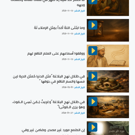
وجهه
تاريخ النشر :
2025-11-13
وما ابتَلَى اللهُ أحَداً بمِثلِ الإملاءِ لَهُ
تاريخ النشر :
2025-11-13
ووقفوا أسماعهم على العلم النافع لهم
تاريخ النشر :
2025-11-13
في ظلال نهج البلاغة ”مثل الدنيا كمثل الحية لين
مسها والسم الناقع في جوفها “
تاريخ النشر :
2026-02-01
في ظلال نهج البلاغة ”وعَجِبتُ لِـمَن نَسِيَ الـمَوتَ،
وهوَ يرَى الـمَوتَى!“
تاريخ النشر :
2026-01-27
إن الطمع مورد غير مصدر، وضامن غير وفي