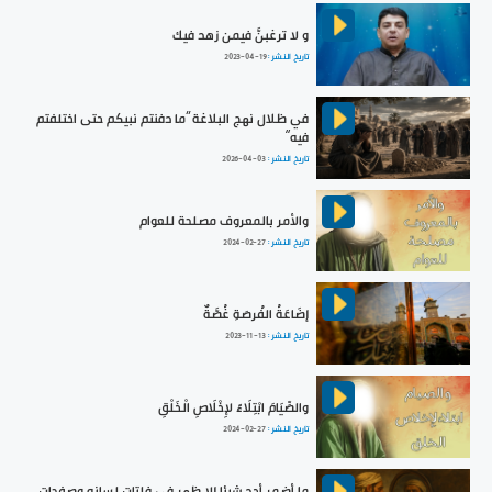
و لا ترغبنَّ فيمن زهد فيك
تاريخ النشر :
2023-04-19
في ظلال نهج البلاغة ”ما دفنتم نبيكم حتى اختلفتم
فيه“
تاريخ النشر :
2026-04-03
والأمر بالمعروف مصلحة للعوام
تاريخ النشر :
2024-02-27
إضَاعَةُ الفُرصَةِ غُصَّةٌ
تاريخ النشر :
2023-11-13
والصِّيَامَ ابْتِلَاءً لإِخْلَاصِ الْخَلْقِ
تاريخ النشر :
2024-02-27
ما أضمر أحد شيئا إلا ظهر في فلتات لسانه وصفحات