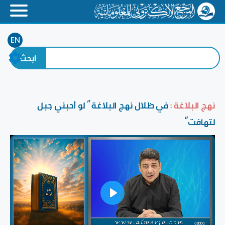
EN
نهج البلاغة :
في ظلال نهج البلاغة ” لو أحبني جبل
لتهافت“
Play