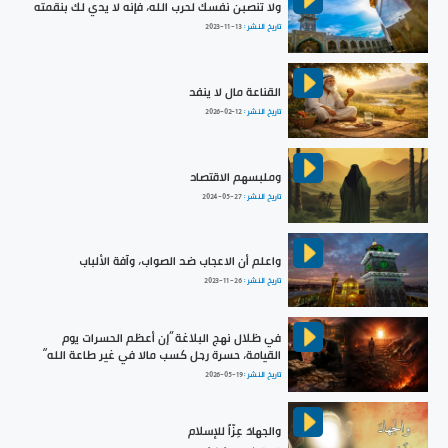
ولا تنصبن نفسك لحرب الله، فإنه لا يدي لك بنقمته
تاريخ النشر :
2023-11-13
القناعة مال لا ينفد
تاريخ النشر :
2026-02-12
وملبسهم الاقتصاد
تاريخ النشر :
2024-05-27
واعلم أن الاعجاب ضد الصواب، وآفة الألباب
تاريخ النشر :
2023-11-26
في ظلال نهج البلاغة ”إن أعظم الحسرات يوم
القيامة، حسرة رجل كسب مالا في غير طاعة الله“
تاريخ النشر :
2026-05-19
والجهادَ عِزّاً للإسلام