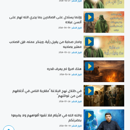
تاريخ النشر :
2024-02-27
وإنما يستدل على الصالحين بما يجري الله لهم على
ألسن عباده
تاريخ النشر :
2024-04-09
واحذر صحابة من يفيل رأية، وينكر عمله، فإن الصاحب
معتبر بصاحبه
تاريخ النشر :
2024-05-22
هلك امرؤ لم يعرف قدره
تاريخ النشر :
2026-02-18
في ظلال نهج البلاغة ”مقاربة الناس في أخلاقهم
أمن من غوائلهم“
تاريخ النشر :
2026-07-28
والله الله في الأيتام فلا تغبوا أفواههم ولا يضيعوا
بحضرتكم
تاريخ النشر :
2023-04-19