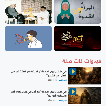
فيدوات ذات صلة
في ظلال نهج البلاغة ”والحرفة مع العفة خير من
الغنى مع الفجور““
تاريخ النشر :
2026-06-03
في ظلال نهج البلاغة ”إذا كان في رجل خلة رائقة،
فانتظروا أخواتها“
تاريخ النشر :
2026-04-21