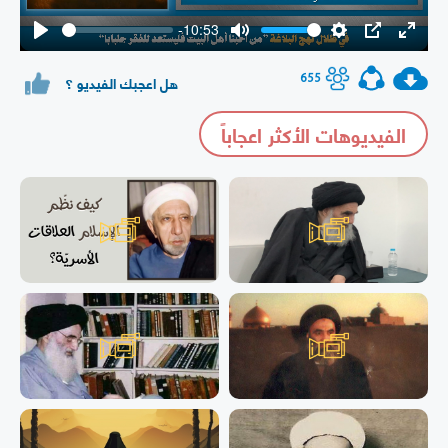
-10:53
Play
Mute
Settings
PIP
Enter
fullsc
655
هل اعجبك الفيديو ؟
الفيديوهات الأكثر اعجاباً