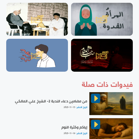
فيدوات ذات صلة
من مضامين دعاء الندبة 2- الشيخ علي المالكي
تاريخ النشر :
2025-11-15
إياكم وكثرة النوم
تاريخ النشر :
2025-11-16