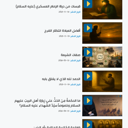
قبسات من حياة الإمام العسكري (عليه السلام)
تاريخ النشر :
2025-11-16
أفضل العبادة انتظار الفرج
تاريخ النشر :
2025-11-19
صفات الشيعة
تاريخ النشر :
2026-05-13
الحمد لله الذي لا يغلق بابه
تاريخ النشر :
2025-11-19
ما الحكمةُ مِنَ الحَثِّ على زِيارَةِ أهلِ البيتِ عليهم
السلام وخصوصاً سيّدُ الشُّهداءِ عليه السلام؟
تاريخ النشر :
2023-09-15
فاطمة الكلابية الملقبة بأم البنين