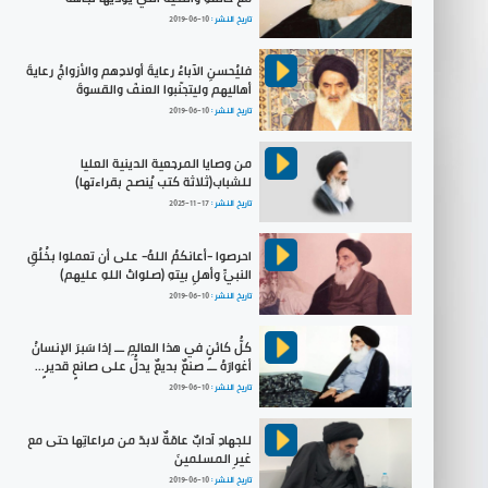
تاريخ النشر :
2019-06-10
فليُحسنِ الآباءُ رعايةَ أولادِهم والأزواجُ رعايةَ
أهاليهم وليتجنّبوا العنفَ والقسوةَ
تاريخ النشر :
2019-06-10
من وصايا المرجعية الدينية العليا
للشباب(ثلاثة كتب يُنصح بقراءتها)
تاريخ النشر :
2025-11-17
احرصوا -أعانكمُ اللهُ- على أن تعملوا بخُلُقِ
النبيِّ وأهلِ بيتهِ (صلواتُ اللهِ عليهم)
تاريخ النشر :
2019-06-10
كلُّ كائنٍ في هذا العالمِ ـــ إذا سَبرَ الإنسانُ
أغوارَهُ ـــ صنعٌ بديعٌ يدلُّ على صانعٍ قديرٍ...
تاريخ النشر :
2019-06-10
للجهادِ آدابٌ عامّةٌ لابدّ من مراعاتِها حتى مع
غيرِ المسلمينَ
تاريخ النشر :
2019-06-10