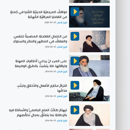
مواقفُ المرجعيّةِ الدينيّةِ العُليا في جُملةٍ
من القضايا العراقيّةِ المُهمّةِ
تاريخ النشر :
2020-09-20
من الخصالِ الفاضلةِ: المحاسبةُ للنفسِ،
والعفافُ في المظهرِ والنظرِ والسلوكِ
تاريخ النشر :
2019-06-10
على المرءِ انْ يراعيَ أخلاقياتِ المهنةِ
ولياقاتِها، فلا يتشبثْ بالطرقِ الوضيعةِ
تاريخ النشر :
2019-06-10
التزامُ مكارمِ الأفعالِ والأخلاقِ وتجنّبِ
مذامِّها
تاريخ النشر :
2019-06-10
ليهتمْ طلاّبُ العلمِ الجامعيِّ والأساتذةِ فيهِ
بالإحاطةِ بما يتعلّقُ بمجالِ تخصُّصِهم
تاريخ النشر :
2019-06-10