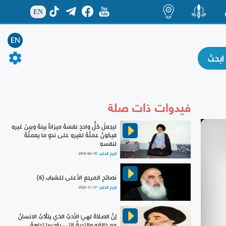
EN
ة
منشور
اضاءات
EN
فيدوات ذات صلة
ليجعلْ كلُّ واحدٍ نفسَهُ ميزاناً بينهُ وبينَ غيرهِ
فيكونُ عملُهُ لغيرهِ على نحوِ ما يعملُهُ
لنفسهِ
تاريخ النشر :
2019-06-10
نصائح المرجع الأعلى للشباب (6)
تاريخ النشر :
2025-11-17
إنَّ الصلاةَ لهيَ الأدبُ الذي يتأدّبُ الانسانُ
مع خالقهِ والتحيةُ التي يؤديها تجاههُ