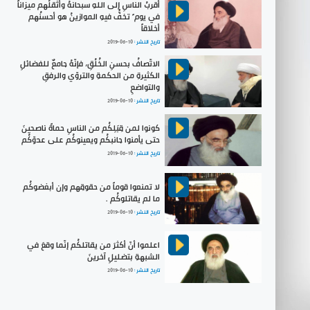
أقربُ الناسِ إلى اللهِ سبحانهُ وأثقلُهم ميزاناً
في يوم ٍ تخفُّ فيهِ الموازينُ هو أحسنُهم
أخلاقاً
تاريخ النشر :
2019-06-10
الاتّصافُ بحسنِ الخُلُقِ، فإنّهُ جامعٌ للفضائلِ
الكثيرةِ من الحكمةِ والتروّي والرفقِ
والتواضعِ
تاريخ النشر :
2019-06-10
كونوا لمن قِبَلِكُم من الناسِ حماةً ناصحينَ
حتى يأمنوا جانبكُم ويعينوكُم على عدوّكُم
تاريخ النشر :
2019-06-10
لا تمنعوا قوماً من حقوقِهم وإن أبغضوكُم
ما لم يقاتلوكُم .
تاريخ النشر :
2019-06-10
اعلموا أنّ أكثرَ من يقاتلكُم إنّما وقعَ في
الشبهةِ بتضليلِ آخرينَ
تاريخ النشر :
2019-06-10