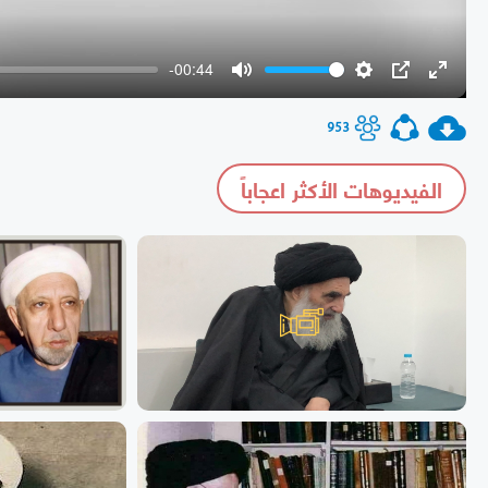
-00:44
Mute
Settings
PIP
Enter
fullscr
953
الفيديوهات الأكثر اعجاباً