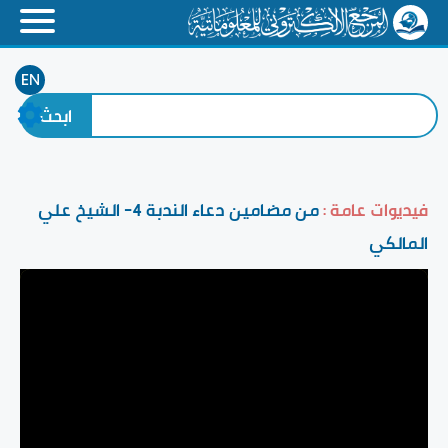
EN
فيديوات عامة :
من مضامين دعاء الندبة 4- الشيخ علي
المالكي