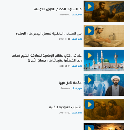
ما السلوك الحكيم للقوى الدولية؟
تاريخ النشر :
2025-11-17
من المعاني الباطنيّة لغسل اليدين في الوضوء
تاريخ النشر :
2025-11-27
جاءَ في كتابِ عقائدِ الإماميةِ للعلامّةِ الشيخ مُحمّد
رضا المُظفَّر( عقيدتُنا في صِفاتِ النَّبيِّ)
تاريخ النشر :
2021-03-01
حكمة تأمل فيها
تاريخ النشر :
2022-12-16
الأسباب المؤدية للغيبة
تاريخ النشر :
2025-11-27