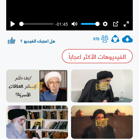
-01:45
Play
Mute
Settings
PIP
Enter
fullsc
970
هل اعجبك الفيديو ؟
الفيديوهات الأكثر اعجاباً