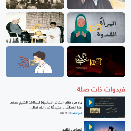
فيدوات ذات صلة
جاءَ في كتابِ (عقائدِ الإماميةِ) للعلامّة الشيخ محمّد
رضا المُظفَّر ــ عقيدتُنا في اللهِ تعالى
تاريخ النشر :
2020-11-20
المؤمن الناجح