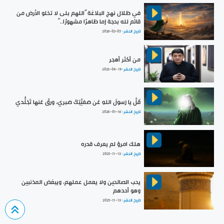
في ظلال نهج البلاغة ”اللهم بلى لا تخلو الأرض من
قائم لله بحجة إما ظاهرًا مشهورًا..“
تاريخ النشر :
2026-02-05
من أكثر أهجر
تاريخ النشر :
2023-04-19
قَلَّ يا رَسولَ اللهِ عَن صَفيَّتِكَ صَبري، ورقّ عَنها تَجَلُّدي
تاريخ النشر :
2024-01-16
هلك امرؤ لم يعرف قدره
تاريخ النشر :
2025-11-13
يحب الصالحين ولا يعمل عملهم، ويبغض المذنبين
وهو أحدهم
تاريخ النشر :
2025-11-13