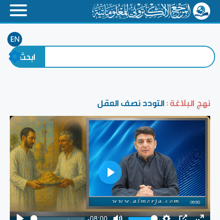
EN
نهج البلاغة :
التودد نصف العقل
Play
-08:00