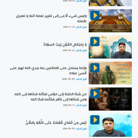
تاريخ النشر :
2023-09-15
وليس شيء أدْعى إلى تغيير نعمة الله و تعجيل
نقمته
تاريخ النشر :
2023-11-13
وَ بِاحتِمَالِ المُؤَنِ يَجِبُ السؤدَدُ
تاريخ النشر :
2023-05-22
وإنما يستدل على الصالحين بما يجري الله لهم على
ألسن عباده
تاريخ النشر :
2024-04-09
من شكا الحاجة إلى مؤمن فكأنه شكاها إلى الله،
ومن شكاها إلى كافر فكأنما شكا الله
تاريخ النشر :
2026-05-17
لَيْسَ مِنَ الْعَدْلِ الْقَضَاءُ عَلَى الثِّقَةِ بِالظَّنِّ
تاريخ النشر :
2023-05-05