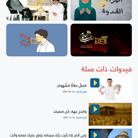
فيدوات ذات صلة
المالُ مادَّةُ الشَّهَواتِ
تاريخ النشر :
2023-09-22
والحج جهاد كل ضعيف
تاريخ النشر :
2025-11-13
يابن آدم، إذا رأيت ربَّك سبحانه يتابع عليك نعمه وأنت