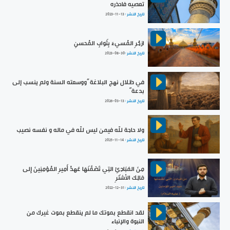
تعصيه فاحذره
تاريخ النشر :
2023-11-13
ازجُرِ المُسيءَ بِثَوابِ المُحسنِ
تاريخ النشر :
2023-08-30
في ظلال نهج البلاغة ”ووسعته السنة ولم ينسب إلى
بدعة“
تاريخ النشر :
2026-03-13
ولا حاجة للّه فيمن ليس للّه في ماله و نفسه نصيب
تاريخ النشر :
2025-11-14
مِنَ المَبَادِئِ التِي تَضَمَّنَهَا عَهدُ أَمِيرِ المُؤمِنِينَ إِلى
مَالِك الأشتَرِ
تاريخ النشر :
2022-12-31
لقد انقطع بموتك ما لم ينقطع بموت غيرك من
النبوة والإنباء