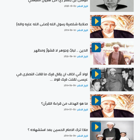
موسى بن جعفر (ع) الى هارون العباسي
تاريخ النشر :
2020-10-02
صلابة شخصية رسول الله (صلى الله عليه واله)
تاريخ النشر :
2019-06-16
الدين .. لبابٌ وجوهر لا قشورٌ ومظهر
تاريخ النشر :
2023-08-18
لولا أني اخاف ان يقال فيك ما قالت النصارى في
عيسى لقلت فيك قولا ...
تاريخ النشر :
2019-06-09
ما هو الهدف من قراءة القرآن؟
تاريخ النشر :
2019-07-03
ماذا ترك الامام الحسين بعد استشهاده ؟
تاريخ النشر :
2019-06-09