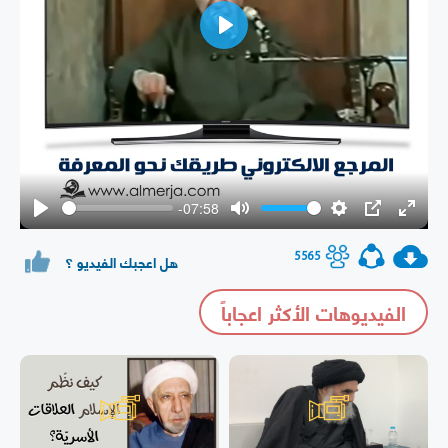
Play
-07:58
Play
Mute
Settings
PIP
Enter
fullsc
5565
هل اعجبك الفيديو ؟
الفيديوهات الأكثر اعجاباً