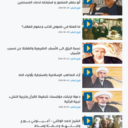
أبو جعفر المنصور و استباحته لدماء المسلمين
تاريخ النشر :
2019-06-20
ما العلة في خصوص الذنب وعموم العقاب؟
تاريخ النشر :
2021-04-30
نسبة الرزق الى الأسباب الطبيعية والغفلة عن مسبب
الأسباب
تاريخ النشر :
2023-05-25
آراء المذاهب الإسلامية بالاستجارة بأولياء الله
تاريخ النشر :
2019-09-23
دعوة لإنشاء مؤسّسات لتحفيظ القرآن وتربية النشء
تربية قرآنية
تاريخ النشر :
2026-02-01
الشيخ احمد الوائلي - أعــــيـــــنوني بــــورع
واجـــــتــــهــاد وعـــفــــّة وســـداد