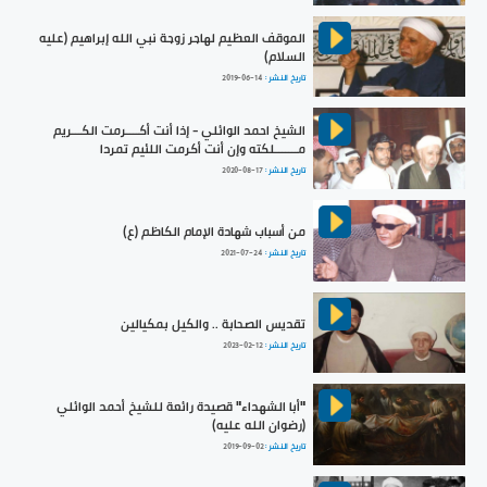
الموقف العظيم لهاجر زوجة نبي الله إبراهيم (عليه
السلام)
تاريخ النشر :
2019-06-14
الشيخ احمد الوائلي - إذا أنت أكــــرمت الكـــريم
مـــــــلكته وإن أنت أكرمت اللئيم تمردا
تاريخ النشر :
2020-08-17
من أسباب شهادة الإمام الكاظم (ع)
تاريخ النشر :
2021-07-24
تقديس الصحابة .. والكيل بمكيالين
تاريخ النشر :
2023-02-12
"أبا الشهداء" قصيدة رائعة للشيخ أحمد الوائلي
(رضوان الله عليه)
تاريخ النشر :
2019-09-02