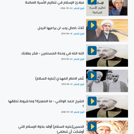
مبادئ الإسلام في تنظيم الأسرة الصالحة
تاريخ النشر :
2024-05-22
ثلاث خصال يجب ان يراعيها الرجل
تاريخ النشر :
2019-06-14
الله الله في وحدة المسلمين - فكر بعقلك
تاريخ النشر :
2019-06-23
عُمر الامام المهدي (عليه السلام)
تاريخ النشر :
2019-06-15
الشيخ احمد الوائلي - ما المعجزة؟ وما شروط تحققها
؟
تاريخ النشر :
2020-07-30
الحسين(عليه السلام) أوقد جذوة الإسلام التي
أوشكت أن تنطفئ