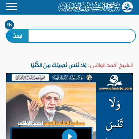
EN
الشيخ أحمد الوائلي :
وَلَا تَنسَ نَصِيبَكَ مِنَ الدُّنْيَا