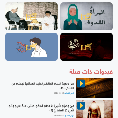
فيدوات ذات صلة
من وصية الإمام الكاظم (عليه السلام) لهشام بن
الحكم - 15-
تاريخ النشر :
2023-12-20
مِن وصيّةِ النَّبيِّ الأعظمِ مُحَمَّدٍ-صلّى اللهُ عليهِ وآلهِ-
لأبي ذرٍّ الغِفَاريِّ (5)
تاريخ النشر :
2022-08-14