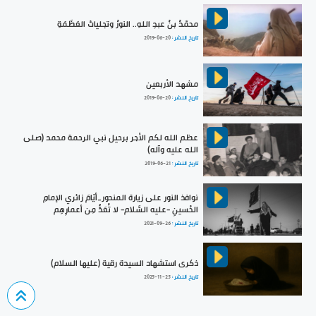
محمّدُ بنُ عبدِ اللهِ.. النورُ وتجلياتُ العَظَمَةِ
تاريخ النشر :
2019-06-20
مشهد الأربعين
تاريخ النشر :
2019-06-20
عظم الله لكم الأجر برحيل نبي الرحمة محمد (صلى
الله عليه وآله)
تاريخ النشر :
2019-06-21
نوافذ النور على زيارة المنحور_أيّامَ زائري الإمامِ
الحُسينِ -عليه السَّلام- لا تُعَدُّ مِن أعمارِهِم
تاريخ النشر :
2021-09-26
ذكرى استشهاد السيدة رقية (عليها السلام)
تاريخ النشر :
2025-11-25