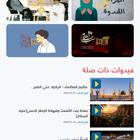
فيدوات ذات صلة
عظيم العظماء - الرادود علي العنبر .
تاريخ النشر :
2023-07-07
جعدة بنت الأشعث وشهادة الإمام الحسن(عليه
السلام)
تاريخ النشر :
2026-07-22
أفئدةٌ تهوي للحسين