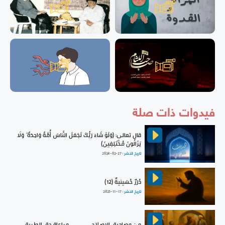
فيدوات ذات صلة
قال تعالى: ﴿وَلَوْ شَاءَ رَبُّكَ لَجَعَلَ النَّاسَ أُمَّةً وَاحِدَةً ۖ وَلَا
يَزَالُونَ مُخْتَلِفِينَ﴾
تاريخ النشر :
2024-02-27
دُرَرٌ حُسَينيةٌ (12)
تاريخ النشر :
2025-11-17
من مصاديق الإصلاح || مراعاة حق الطريق