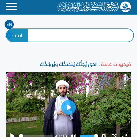
EN
فيديوات عامة :
الذي يُحِبُّكَ يَنصَحُكَ ويُرشِدُكَ
Play
-01:18