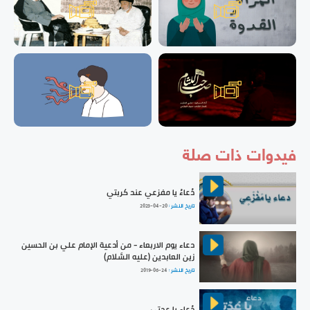
فيدوات ذات صلة
دُعاءُ يا مفزعي عند كربتي
تاريخ النشر :
2023-04-20
دعاء يوم الاربعاء - من أدعية الإمام علي بن الحسين
زين العابدين (عليه السَّلام)
تاريخ النشر :
2019-06-24
دُعاء يا عدتي