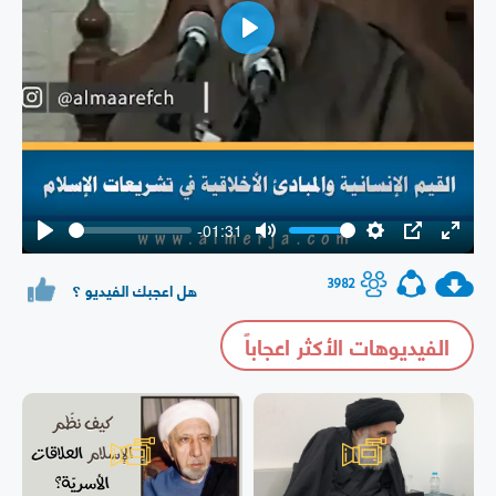
Play
-01:31
Play
Mute
Settings
PIP
Enter
fullsc
3982
هل اعجبك الفيديو ؟
الفيديوهات الأكثر اعجاباً