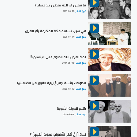
ما معنى ان الله يعطي بلا حساب؟
تاريخ النشر :
2019-06-21
في سبب تسمية مكة المكرمة بأم القرى
تاريخ النشر :
2021-07-17
لماذا فرض الله الصوم على الإنسان؟!!
تاريخ النشر :
2020-05-03
محاولات بائسة لإفراغ زيارة القبور من مضامينها
تاريخ النشر :
2022-03-10
ظلم الدولة الأموية
تاريخ النشر :
2019-06-19
لماذا “إِنَّ أَنكَرَ الْأَصْوَاتِ لَصَوْتُ الْحَمِيرِ” ؟