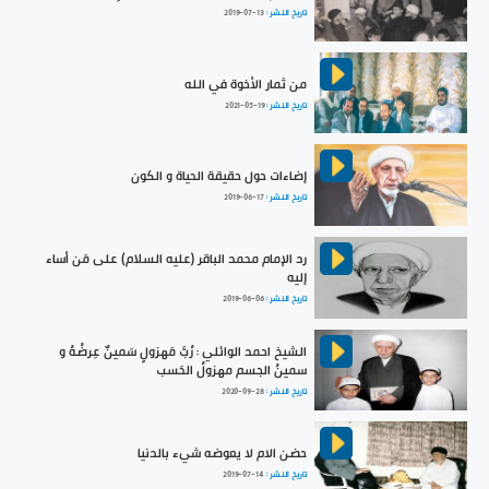
تاريخ النشر :
2019-07-13
من ثمار الأخوة في الله
تاريخ النشر :
2021-05-19
إضاءات حول حقيقة الحياة و الكون
تاريخ النشر :
2019-06-17
رد الإمام محمد الباقر (عليه السلام) على مَن أساء
إليه
تاريخ النشر :
2019-06-06
الشيخ احمد الوائلي : رُبَّ مَهزولٍ سَمينٌ عِرضُهُ و
سمينُ الجسم مهزولُ الحَسب
تاريخ النشر :
2020-09-28
حضن الام لا يعوضه شيء بالدنيا
تاريخ النشر :
2019-07-14