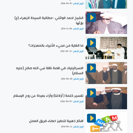
تاريخ النشر :
2026-03-01
الشيخ احمد الوائلي : مطالبة السيدة الزهراء (ع)
بإرثها
تاريخ النشر :
2019-12-08
ما الغاية من مجيء الأنبياء بالمعجزات؟
تاريخ النشر :
2021-04-27
الاسرائيليات في قصة ناقة نبي الله صالح (عليه
السلام)
تاريخ النشر :
2021-06-30
تفسير كلمة ( أراذلنا) وآراء بعيدة عن روح الإسلام
تاريخ النشر :
2023-06-07
افكار ذهبية لتحفيز اعضاء فريق العمل
تاريخ النشر :
2019-06-12