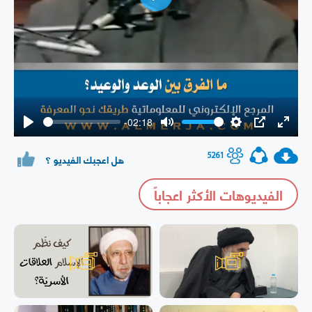
Play
-02:18
Play
Mute
Settings
PIP
Enter
fullsc
5261
هل اعجبك الفيديو ؟
الفيديوهات الأكثر اعجاباً