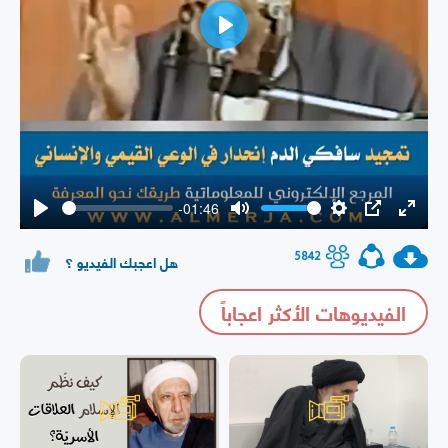
Play
-01:46
Play
Mute
Settings
PIP
Enter
fullsc
5842
هل اعجبك الفيديو ؟
الفيديوهات الأكثر اعجاباً