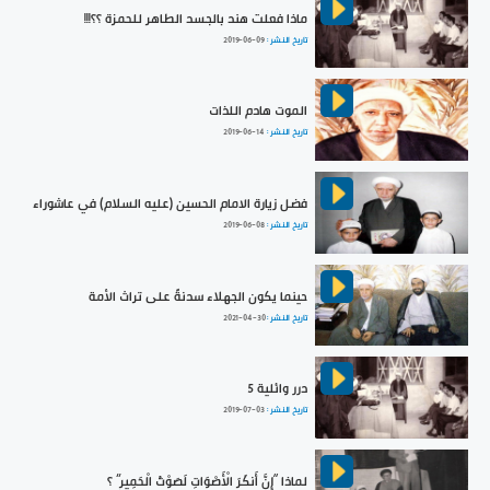
ماذا فعلت هند بالجسد الطاهر للحمزة ؟؟!!!
تاريخ النشر :
2019-06-09
الموت هادم اللذات
تاريخ النشر :
2019-06-14
فضل زيارة الامام الحسين (عليه السلام) في عاشوراء
تاريخ النشر :
2019-06-08
حينما يكون الجهلاء سدنةً على تراث الأمة
تاريخ النشر :
2021-04-30
درر وائلية 5
تاريخ النشر :
2019-07-03
لماذا “إِنَّ أَنكَرَ الْأَصْوَاتِ لَصَوْتُ الْحَمِيرِ” ؟