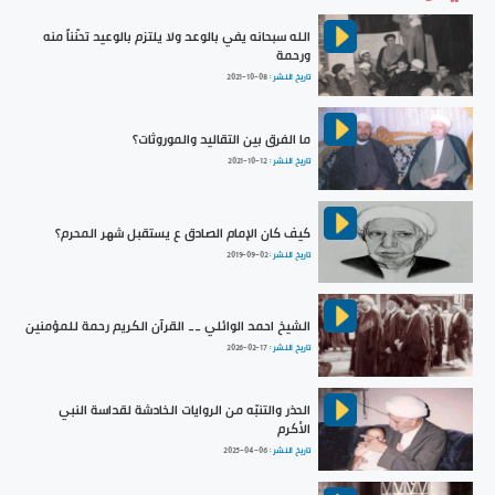
الله سبحانه يفي بالوعد ولا يلتزم بالوعيد تحنّناً منه
ورحمة
تاريخ النشر :
2021-10-08
ما الفرق بين التقاليد والموروثات؟
تاريخ النشر :
2021-10-12
كيف كان الإمام الصادق ع يستقبل شهر المحرم؟
تاريخ النشر :
2019-09-02
الشيخ احمد الوائلي __ القرآن الكريم رحمة للمؤمنين
تاريخ النشر :
2026-02-17
الحذر والتنبّه من الروايات الخادشة لقداسة النبي
الأكرم
تاريخ النشر :
2025-04-06