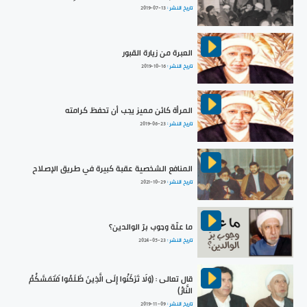
تاريخ النشر :
2019-07-13
العبرة من زيارة القبور
تاريخ النشر :
2019-10-16
المرأة كائن مميز يجب أن تحفظ كرامته
تاريخ النشر :
2019-06-23
المنافع الشخصية عقبة كبيرة في طريق الإصلاح
تاريخ النشر :
2021-10-29
ما علّة وجوب برّ الوالدين؟
تاريخ النشر :
2024-05-23
قال تعالى : (وَلَا تَرْكَنُوا إِلَى الَّذِينَ ظَلَمُوا فَتَمَسَّكُمُ
النَّارُ)
تاريخ النشر :
2019-11-09