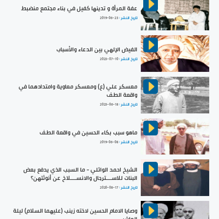
عفة المرأة و تدينها كفيل في بناء مجتمع منضبط
تاريخ النشر :
2019-06-23
الفيض الإلهي بين الدعاء والأسباب
تاريخ النشر :
2023-07-10
معسكر علي (ع) ومعسكر معاوية وامتدادهما في
واقعة الطف
تاريخ النشر :
2023-06-18
ماهو سبب بكاء الحسين في واقعة الطف
تاريخ النشر :
2019-06-08
الشيخ احمد الوائلي - ما السبب الذي يدفع بعض
البنات للاســــترجال والانســــلاخ عن أنوثتهن؟
تاريخ النشر :
2020-08-17
وصايا الامام الحسين لاخته زينب (عليهما السلام) ليلة