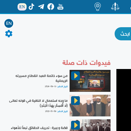
EN
ة
منشور
اضاءات
EN
فيدوات ذات صلة
من سوء خاتمة العبد انقطاع مسيرته
الإيمانية
تاريخ النشر :
2024-08-13
ما وجه استعمال لا النافية في قوله تعالى
(لَا أُقْسِمُ بِهَذَا الْبَلَدِ)
تاريخ النشر :
2025-01-08
قصّة وعِبرة : تحريف الحقائق تبعاً للأهواء