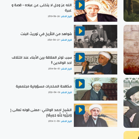
الله عز وجل لا يتخلى عن عباده - قصة و
عبرة
تاريخ النشر :
2019-08-28
شواهد من التأريخ في توريث البنت
تاريخ النشر :
2021-04-27
سبب توتر العلاقة بين الأبناء عند اختلاف
احد الوالدين !!
تاريخ النشر :
2019-06-10
مكافحة المخدرات مسؤولية مجتمعية
تاريخ النشر :
2021-04-19
الشيخ احمد الوائلي : معنى قوله تعالى {
وَبَرَزُوا لِلَّهِ جَمِيعًا}
تاريخ النشر :
2019-11-09