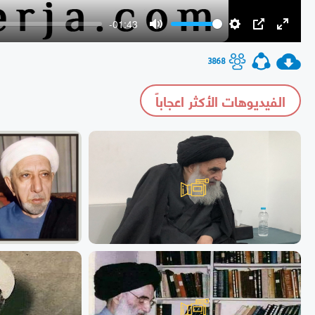
-01:43
Mute
Settings
PIP
Enter
fullscr
3868
الفيديوهات الأكثر اعجاباً