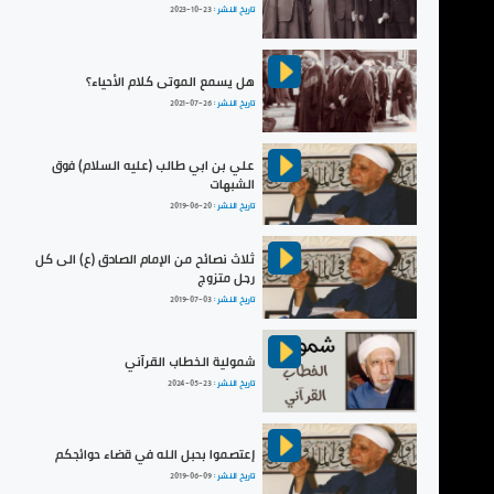
تاريخ النشر :
2023-10-23
هل يسمع الموتى كلام الأحياء؟
تاريخ النشر :
2021-07-26
علي بن ابي طالب (عليه السلام) فوق
الشبهات
تاريخ النشر :
2019-06-20
ثلاث نصائح من الإمام الصادق (ع) الى كل
رجل متزوج
تاريخ النشر :
2019-07-03
شمولية الخطاب القرآني
تاريخ النشر :
2024-05-23
إعتصموا بحبل الله في قضاء حوائجكم
تاريخ النشر :
2019-06-09