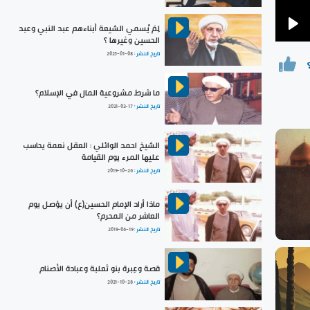
لِمَ يُسمي الشيعة أبناءهم عبد النبي وعبد
Pla
الحسين وغيرها ؟
تاريخ النشر :
2025-01-08
ما شرط مشروعية المال في الإسلام؟
تاريخ النشر :
2021-02-17
الشيخ احمد الوائلي : العقل نعمة يحاسب
عليها المرء يوم القيامة
تاريخ النشر :
2019-10-26
ماذا أراد الإمام الحسين(ع) أن يؤصل يوم
العاشر من المحرم؟
تاريخ النشر :
2019-06-19
قصة وعِبرة بنو ثعلبة وعبادة الأصنام
تاريخ النشر :
2021-10-28