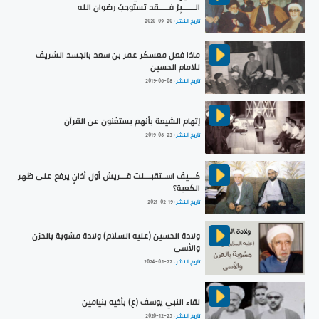
الــــــبِرّ فـــــقد تستوجبُ رضوان الله
تاريخ النشر :
2020-09-20
ماذا فعل معسكر عمر بن سعد بالجسد الشريف
للامام الحسين
تاريخ النشر :
2019-06-08
إتهام الشيعة بأنهم يستغنون عن القرآن
تاريخ النشر :
2019-06-23
كـــيف اســتقبـــلت قـــريش أول أذانٍ يرفع على ظهر
الكعبة؟
تاريخ النشر :
2021-02-19
ولادة الحسين (عليه السلام) ولادة مشوبة بالحزن
والأسى
تاريخ النشر :
2024-05-22
لقاء النبي يوسف (ع) بأخيه بنيامين
تاريخ النشر :
2020-12-25