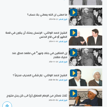
ما معنى ان الله يعطي بلا حساب؟
تاريخ النشر :
2019-06-21
الشيخ احمد الوائلي : الإنسان يملك أن يكون في قمة
الطهر أو في قاع الدنس
تاريخ النشر :
2019-11-14
إن المتقين في جنات ونهر* في مقعد صدق عند
مليك مقتدر
تاريخ النشر :
2021-11-26
الشيخ احمد الوائلي : لِمَ سُمّيَ المحراب محراباً ؟
تاريخ النشر :
2020-09-06
ثلاث نصائح من الإمام الصادق (ع) الى كل رجل متزوج
تاريخ النشر :
2019-07-03