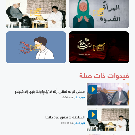
فيدوات ذات صلة
معنى قوله تعالى {ثُمَّ لا يُجَاوِرُونَكَ فِيهَا إِلا قَلِيلا}
تاريخ النشر :
2020-01-28
السلطة لا تحقق عزة دائما
تاريخ النشر :
2019-06-24