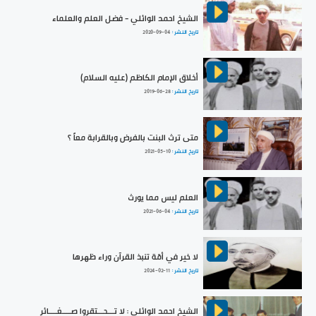
الشيخ احمد الوائلي - فضل العلم والعلماء
تاريخ النشر :
2020-09-04
أخلاق الإمام الكاظم (عليه السلام)
تاريخ النشر :
2019-06-28
متى ترث البنت بالفرض وبالقرابة معاً ؟
تاريخ النشر :
2021-05-10
العلم ليس مما يورث
تاريخ النشر :
2021-06-04
لا خير في أمّة تنبذ القرآن وراء ظهرها
تاريخ النشر :
2024-02-11
الشيخ احمد الوائلي : لا تـــحـــتقروا صــــغــــائر