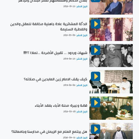
بعدل الحكّام واستقامتهم تعمر البلدان وتزدهر
تاريخ النشر :
2023-10-23
الدگة العشائرية عادة جاهلية مخالفة للعقل والدين
والفطرة السليمة
تاريخ النشر :
2021-05-09
شبهات وردود ... تقبيل الأضرحة ...لماذا ؟؟!!!!
تاريخ النشر :
2019-06-25
كيف يقف الامام زين العابدين في صلاته؟
تاريخ النشر :
2019-06-06
قصّة وعِبرة: محنة الآباء بفقد الأبناء
تاريخ النشر :
2023-05-30
هل يجتمع العلم مع الإيمان في مدارسنا وجامعاتنا؟
تاريخ النشر :
2024-09-13