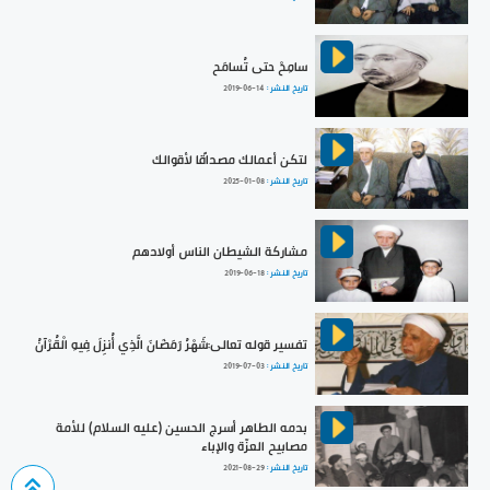
سامِحْ حتى تُسامَح
تاريخ النشر :
2019-06-14
لتكن أعمالك مصداقًا لأقوالك
تاريخ النشر :
2025-01-08
مشاركة الشيطان الناس أولادهم
تاريخ النشر :
2019-06-18
تفسير قوله تعالى:شَهْرُ رَمَضَانَ الَّذِي أُنزِلَ فِيهِ الْقُرْآنُ
تاريخ النشر :
2019-07-03
بدمه الطاهر أسرج الحسين (عليه السلام) للأمة
مصابيح العزّة والإباء
تاريخ النشر :
2021-08-29