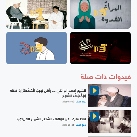
فيدوات ذات صلة
الشيخ احمد الوائلي __ {أَمَّن يُجِيبُ الْمُضْطَرَّ إِذَا دَعَاهُ
وَيَكْشِفُ السُّوءَ}
تاريخ النشر :
2026-03-10
ماذا تعرف عن مواقف الشاعر الشهير الفرزدق؟
تاريخ النشر :
2019-06-25